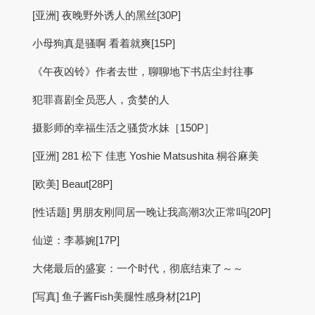
[亚洲] 夜晚野外诱人的黑丝[30P]
小母狗真是骚啊 看着就爽[15P]
《午夜凶铃》作者去世，聊聊地下书店尘封往事
犯罪喜剧全员恶人，贪婪的人
摄影师的幸福生活之骚货水妹［150P］
[亚洲] 281 松下 佳恵 Yoshie Matsushita 桐谷麻美
[欧美] Beaut[28P]
[性话题] 男朋友刚同居一晚让我高潮3次正常吗[20P]
仙逆：李慕婉[17P]
大佬最后的盛宴：一个时代，彻底结束了～～
[写真] 鱼子酱Fish美腿性感身材[21P]