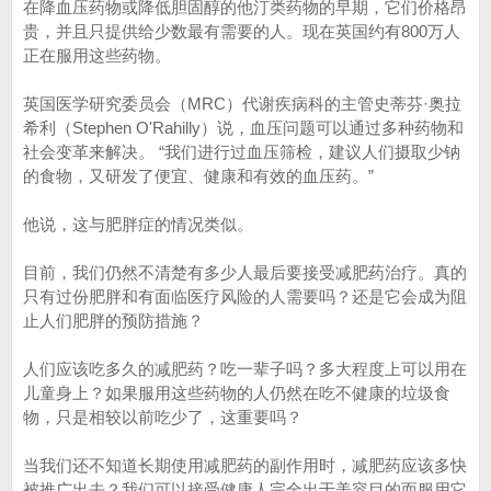
在降血压药物或降低胆固醇的他汀类药物的早期，它们价格昂
贵，并且只提供给少数最有需要的人。现在英国约有800万人
正在服用这些药物。
英国医学研究委员会（MRC）代谢疾病科的主管史蒂芬·奥拉
希利（Stephen O'Rahilly）说，血压问题可以通过多种药物和
社会变革来解决。 “我们进行过血压筛检，建议人们摄取少钠
的食物，又研发了便宜、健康和有效的血压药。”
他说，这与肥胖症的情况类似。
目前，我们仍然不清楚有多少人最后要接受减肥药治疗。真的
只有过份肥胖和有面临医疗风险的人需要吗？还是它会成为阻
止人们肥胖的预防措施？
人们应该吃多久的减肥药？吃一辈子吗？多大程度上可以用在
儿童身上？如果服用这些药物的人仍然在吃不健康的垃圾食
物，只是相较以前吃少了，这重要吗？
当我们还不知道长期使用减肥药的副作用时，减肥药应该多快
被推广出去？我们可以接受健康人完全出于美容目的而服用它