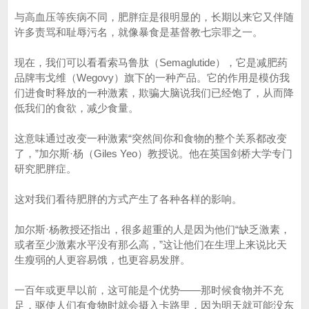
与高血压等疾病不同，肥胖症是很明显的，长期以来它又伴随
许多责骂和耻辱污名，就像暴食是基督教七宗罪之一。
现在，我们可以看看索马鲁肽（Semaglutide），它是减肥药
品牌韦戈维（Wegovy）旗下的一种产品。它的作用是模仿我
们进食时释放的一种激素，欺骗大脑说我们已经饱了，从而降
低我们的食欲，减少食量。
这意味通过改变一种激素“突然间你和食物的整个关系都改变
了，”加尔斯·杨（Giles Yeo）教授说。他在英国剑桥大学专门
研究肥胖症。
这对我们看待肥胖的方式产生了各种各样的影响。
加尔斯·杨教授还指出，很多超重的人是因为他们“缺乏激素，
或者至少激素水平没有那么高，”这让他们在生理上来说比天
生瘦弱的人更容易饿，也更容易发胖。
一百年或更早以前，这可能是个优势——那时候食物并不充
足，驱使人们有食物时就会摄入卡路里，因为明天就可能没东