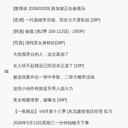
[微博谈 2026/02/09] 新加坡正在偷着乐
[亚洲] 一代枭雄李宗瑞、田欣大尺度私拍 [28P]
[韩漫] 偷窥 (第2季 100-112话)（350P)
[写真] 清纯美女身材好[28P]
大批囤茅台的人，这次真崩了
女人经不起挑逗已经洪水泛滥了 [10P]
被追偿案件在一审中争取，二审大概率没戏
这些小动作有效提升男人战斗力
美女相册泄密，被曝光 [34P]
【一夜精品】❇️8月第十八季 [东北建投项目经理 实习
2026年5月13日星期三一分钟知晓天下事