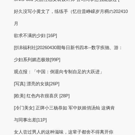
好久没写小黄文了，练练手（忆往昔峥嵘岁月稠の202410
月
欲求不满的少妇 [16P]
[扒B福利社]20260430期每日新书四本--数字疾驰、游：
少妇系列媚态极致[99P]
观点报：「中国：倒退向专制自足的大跃进」
[写真] 漂亮的女孩[26P]
[欧美] 红色内衣很喜庆 [28P]
[冷门美女] 正牌小三杨恭如 军中妖姬俏汤灿 这俩肯
与同事出差[11P]
女人尝过男人的这种滋味，这辈子都舍不得离开你