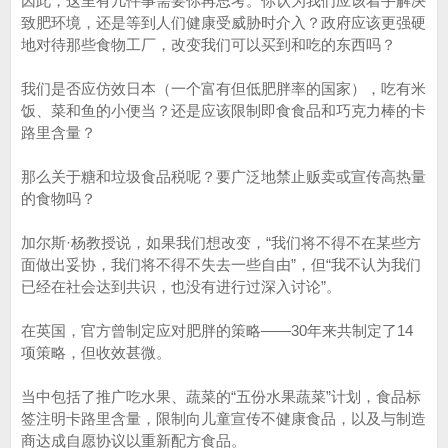
因此，这里有几件事需要你再思考。你认为我们应该着手解决
致肥环境，还是等到人们健康受威胁时介入？政府应该更强硬
地对待那些食物工厂，改变我们可以买到和吃的东西吗？
我们是否应仿效日本（一个富有但低肥胖率的国家），吃有米
饭、菜和鱼的小便当？还是应该限制即食食品和巧克力棒的卡
路里含量？
那么关于糖和垃圾食品税呢？要广泛地禁止贩卖或宣传高热量
的食物吗？
加尔斯·杨教授说，如果我们想改变，“我们将不得不在某些方
面做出妥协，我们将不得不失去一些自由”，但“我不认为我们
已经在社会达到共识，也没有进行过深入讨论”。
在英国，官方曾制定应对肥胖的策略——30年来共制定了14
项策略，但收效甚微。
当中包括了推广吃水果、蔬菜的“五份水果蔬菜”计划，食品标
签注明卡路里含量，限制向儿童宣传不健康食品，以及与制造
商达成自愿协议以重新配方食品。