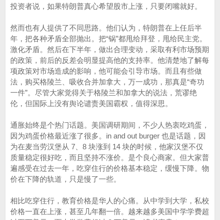
投资者说，如果特朗普真心希望股市上涨，只要闭嘴就好。
然而也有人提供了不同思路。他们认为，特朗普在上任后半
年，把各种矛盾全部抛出。把“锅”都甩给拜登，甩给民主党。
激化矛盾。然后在下半年，做出合理变动，采取有利市场预期
的政策，前后的反差会明显提高他的支持率。他清楚地了解每
项政策对市场造成的影响，他可能会引导市场。而且有些做
法，购买格陵兰、吸收合并加拿大，万一成功，那真是“奇功
一件”。尽管大家觉得关于格陵兰和加拿大的说法，荒谬绝
伦，但国际上没有舆论谴责美国霸权，值得深思。
通胀始终是个热门话题。美国调研期间，不少人热衷吃鸡蛋，
因为鸡蛋价格最近涨了很多。in and out burger 也是话题，因
为在麦当劳汉堡从 7、8 块涨到 14 块的时候，他家汉堡不仅
质量稳定很好吃，而且坚持不涨价。是个良心商家。但大家普
遍感受在过去一年，吃穿住行的价格基本稳定，缓慢下降。物
价在下降的轨道，只是慢了一些。
相比吃穿住行，教育价格是华人的心痛。从中学到大学，私校
价格一直在上涨，甚至几年翻一倍。越来越多美国中学学费超