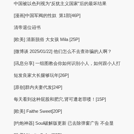
中国被以色列视为“反犹主义国家”后的最坏结果
[漫画]中国军阀的性奴 第1部[46P]
清帝退位诏书
[欧美] 清新脱俗 大女孩 Mila [25P]
[微博谈 2025/01/22] 他们怎么不去查诈骗的人啊？
[讯息分享] 一组图教会你如何识别小人，如何跟小人打
短发良家大长腿够玩年[26P]
[原创]群内夫妻代发[24P]
每天看到这种屁股和肥穴,肾可遭老罪喽！[15P]
[欧美] Faithe Sweet[20P]
[约炮神器] Soul破解版更新 已去除弹窗广告 不会显