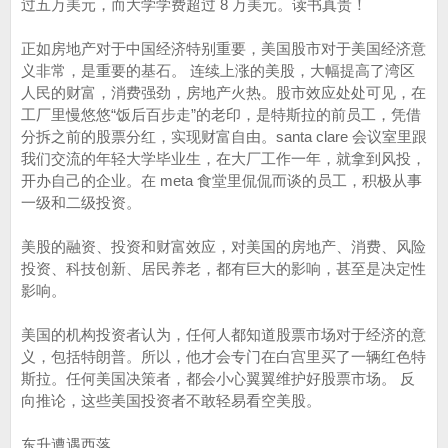
过五万美元，而大学学费超过 8 万美元。读书真贵！
正如房地产对于中国经济特别重要，美国股市对于美国经济意
义非常，是重要的基石。 连续上涨的美股，大幅提高了湾区
人民的财富，消费强劲，房地产火热。股市效应处处可见，在
工厂里慢悠悠“饭后百步走”的老印，是特斯拉的前员工，凭借
分拆之前的股票分红，实现财富自由。santa clare 会议室里跟
我们交流的年轻大学毕业生，在大厂工作一年，就拿到风投，
开办自己的企业。在 meta 食堂里侃侃而谈的员工，积极从事
一级和二级投资。
美股的融资、投资和财富效应，对美国的房地产、消费、风险
投资、科技创新、居民养老，都有巨大的影响，甚至是决定性
影响。
美国的机构投资者认为，任何人都知道股票市场对于经济的意
义，包括特朗普。所以，他才会专门在白宫里买了一辆红色特
斯拉。任何美国决策者，都会小心翼翼维护好股票市场。 反
向推论，这些美国投资者不敢轻易看空美股。
东升遭遇西落