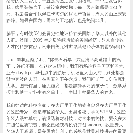
昂贵的人工费用，一直是湾区朋友们的槽点。一个朋友告诉
我，家里装修房子，铺设室内楼梯，每一级台阶需要 120 美
元。我去看合作伙伴在卡梅尔的房地产项目，周六的山上安安
静静。如果在国内，周末的工地估计也是热闹非凡。
躺平，有时候我们会冒犯性地评价在美国除了华人以外的其他
人群。然而，2009 年之后连续增长的美国经济，只来自少数
天才的科技贡献，只来自美元对世界其他经济体的霸权剥削？
Uber 司机点醒了我，“你去看看早上六点湾区高速路上的汽
车”，连绵不断。在这次调研中，我们有场往返圣何塞和圣地
亚哥 day trip。早七点半的航班，机场里人山人海，到处都是
背包奔波的人群。在周五的下午六点，我们拜访了 UC 伯克利
大学。图书馆里，座无虚席，都是静静学习的孩子们，数学系
硕士和博士毕业生的名单上，一半以上都是华人的姓名。
我们约访的科技专家，在大厂里工作的或者曾经在大厂里工作
的这些专家，都是年轻的华人。出身名校，学习STEM，这些
年轻人眼神单纯，满满透着对科技，对未来的热忱。要么在大
厂担任重要职责，要么已经获得投资开创 startup。数量庞大
的华人工程师，是美国的红利，也必然是世界科技进步的重要