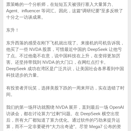
票策略的一个分析师，在短短五天被强行塞入大量算力、
Agent、influencer 等词汇。因此，这篇“调研纪要”至多反映了
十分之一访谈成果。
东升！
东升西落的感受在刚下飞机就出现了。来接机的司机告诉我，
他买了一些 NVDA 股票，可惜最近中国的 DeepSeek 让他亏
了点。不过他毫不在意，说中国科技在上升，在变得更加厉
害。还坚持带我到 NVDA 的大门口，在网红点打卡。
DeepSeek 成功在湾区是广泛共识，让美国社会各界看到中国
科技进步的力量。
有投资者开玩笑，选择美股下跌的一周来拜访，实在选错了时
间。
我们的第一场拜访就围绕 NVDA 展开，直到最后一场 OpenAI
访谈会，都在讨论算力“过剩”问题。在 DeepSeek 横空出世
后，所有大厂都知道了算力优化。通过软件的巧劲来提升运
算，而不一定非要硬件“大力出奇迹”。尽管 Mega7 公布的资