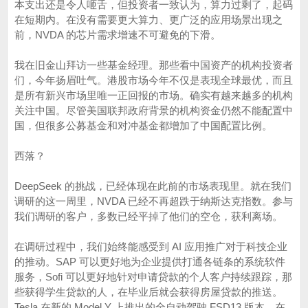
本支出还是令人咂舌，但投资者一致认为，算力过剩了，起码
在短期内。在没有需要更大算力、更广泛的应用场景出现之
前，NVDA 的芯片需求增速不可避免的下滑。
我在旧金山拜访一些基金经理。那些看中国资产的机构投资者
们，今年扬眉吐气。港股市场今年不仅是表现全球最优，而且
是所有新兴市场里唯一正回报的市场。确实有越来越多的机构
关注中国。尽管美国联邦政府背景的机构资金仍然不能配置中
国，但很多公募基金和对冲基金都增加了中国配置比例。
西落？
DeepSeek 的挑战，已经体现在此前的市场表现里。就在我们
调研的这一周里，NVDA 已经不再超跌于纳斯达克指数。参与
我们调研的客户，多数已经平掉了他们的空仓，获利离场。
在调研过程中，我们始终能感受到 AI 应用推广对于科技企业
的推动。SAP 可以更好地为企业提供打通各链条的系统软件
服务，Sofi 可以更好地针对申请贷款的个人客户持续跟踪，那
些获得学生贷款的人，在毕业后就会获得房屋贷款的推送。
Tesla 在新的 Model Y 上推出的全自动驾驶 FSD13 版本，在