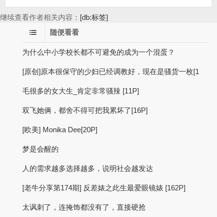
继续查看作者相关内容：
[db:标签]
随便看看
为什么中小学校长都不可避免的成为一个混蛋？
[原创]原本很保守的少妇已经调教好，现在是骚货一枚[1
毛很多的女大生_肯定非常骚辣 [11P]
双飞她俩，都舍不得可把我累坏了[16P]
[欧美] Monika Dee[20P]
梦是会醒的
人的需求越多选择越多，说明社会越发达
[老牛分享第174期] 反差婊之此生最爱眼镜婊 [162P]
太讽刺了，连掩饰都没有了，直接硬抢