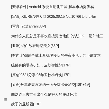
[安卓软件] Android 系统自动化工具,脚本市场提供易
[写真] XIUREN秀人网 2025.09.15 No.10766 玥儿玥er
[写真] 安然anran[33P]
为什么人们总是不喜欢直接更改他们 的认知？，记外地三
[亚洲] 纯白纱衣诱惑美女[33P]
[有声读物]适合戴上耳机慢慢听的午夜小说，含小说文本
练健身的眼镜少妇，皮肤弹性好[17P]
[原创]0531分享 05年卫校小母狗[17P]
[原创]分享爱妻淫荡的一面爱露出会足交[18P+1V]
由刘道玉去世引出什么是好人的评价标准
嫂子的屁股圆[13P]