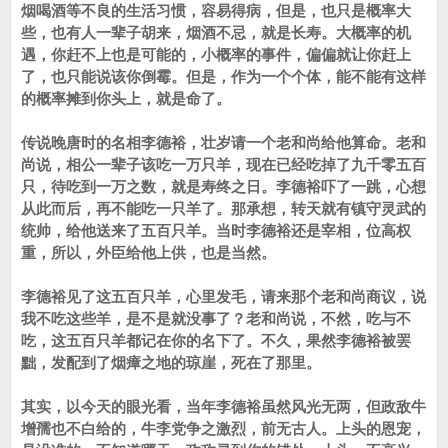
烟喝酒等不良的生活习惯，容易得病，但是，也只是概率大
些，也有人一辈子胡来，烟酒不忌，就是长寿。大概率的机
遇，你赶不上也是可能的，小概率的事件，偏偏就让你赶上
了，也只能说该你倒霉。但是，作为一个个体，能不能有这样
的概率摊到你头上，就是命了。
传说晚唐时的名相李德裕，壮岁请一个老和尚给他算命。老和
尚说，相公一辈子该吃一万只羊，现在已经吃掉了九千零五百
只，待吃到一万之数，就是寿终之日。李德裕吓了一跳，心想
从此而后，再不能吃一只羊了。那承想，转天就有镇守灵武的
统帅，给他送来了五百只羊。当时李德裕还是宰相，位高权
重，所以，外臣给他上供，也是当然。
李德裕见了这五百只羊，心里发毛，请来那个老和尚商议，说
我不吃这些羊，是不是就没事了？老和尚说，不然，吃与不
吃，这五百只羊都记在你的名下了。不久，果然李德裕被罢
黜，发配到了烟瘴之地的琼崖，死在了那里。
其实，以今天的眼光看，当年李德裕虽然风光无两，但政敌牛
增孺也不白给的，牛李党争之激烈，前无古人。上头的恩宠，