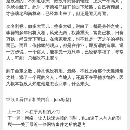
是没准的，不知道哪天，政敌寻到你的错处，上头一不高兴，
你就会栽了。此时，李德裕已经开始走下坡路，自己有预感，
才会请老和尚算命，已经算出来了，但还是避无可避。
功名利禄，做多大官儿，挣多大钱，说白了，都是身外之物，
李德裕多年出将入相，风光无两，权势熏天，富贵已极，日食
万钱，尚云无下箸出。在佛家看来，也不过是一万之羊的禄数
而已。而且，依佛家的观点，都是在作业，即所谓的造孽。退
一万步说，一个俗人，能享受一万只羊，已经够享福了，寻常
人，可能一只都吃不上呢？
到了命定之数，挣扎也没有用。最终，不过是给那个天涯海角
之处，添了一个死的名人，当地人，还真不在乎他李德裕，因
为根本就没人知道他是怎么回事，什么来头。
继续查看作者相关内容：
[db:标签]
上一篇：
不在乎真相的人们
下一篇：
网络，让人快速连接的同时，也加速了人与人的割
裂——关于最近一些网络事件之后的思考