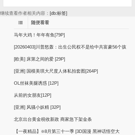
继续查看作者相关内容：
[db:标签]
随便看看
马年大鸡！年年有鱼[79P]
[20260403]川普怒轰：出生公民权不是给中共富豪56个孩
[欧美] 床第之间的爱 [29P]
[亚洲] 国模美琪大尺度人体私拍套图[264P]
OL丝袜美腿诱惑 [12P]
从前的女朋友[12P]
[亚洲] 风骚小妖精 [32P]
北京出台黄金税收新政 商家急下架金条
【一夜精品】❇️8月第三十一季 [3D国漫 黑神话悟空大