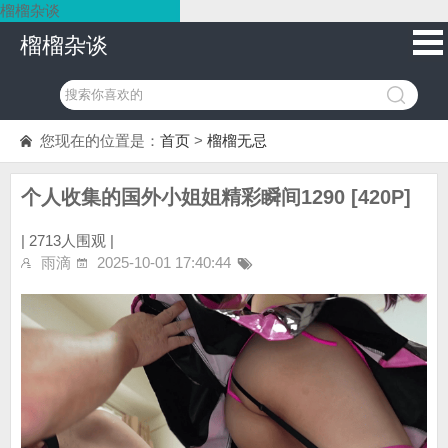
榴榴杂谈
榴榴杂谈
您现在的位置是：
首页
>
榴榴无忌
个人收集的国外小姐姐精彩瞬间1290 [420P]
|
2713人围观 |
雨滴
2025-10-01 17:40:44