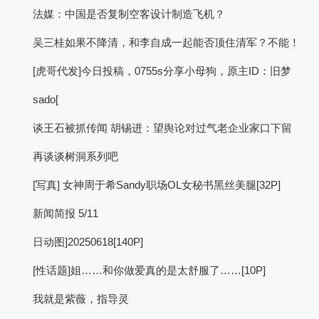
法媒：中国是否复制空客设计制造飞机？
吴三桂如果不降清，和李自成一起能否顶住清军？不能！
[虎哥代发]今日投稿，0755s分享小母狗，原主ID：旧梦
sado[
谈王石被抓传闻 胡锡进：望舆论对过气老企业家口下留
再谈谈树洞系列吧
[写真] 女神周于希Sandy职场OL女秘书黑丝美腿[32P]
新闻简报 5/11
日动图]20250618[140P]
[性话题]姐……和你做爱真的是太舒服了……[10P]
我就是紫薇，指导灵