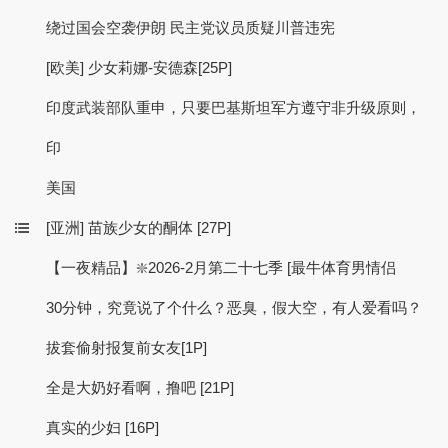
绕过国会空袭伊朗 民主党议员质疑川普违宪
[欧美] 少女莉娜-安德森[25P]
印度武装部队重申，只要巴基斯坦军方遵守非升级原则，
印
美国
[亚洲] 苗族少女的酮体 [27P]
【一夜精品】❇️2026-2月第二十七季 [最牛体育男情侣
30分钟，究竟说了个什么？恶臭，假大空，有人爱看吗？
拔套偷射报复前女友[1P]
全是大奶好看啊，撸吧 [21P]
真实的少妇 [16P]