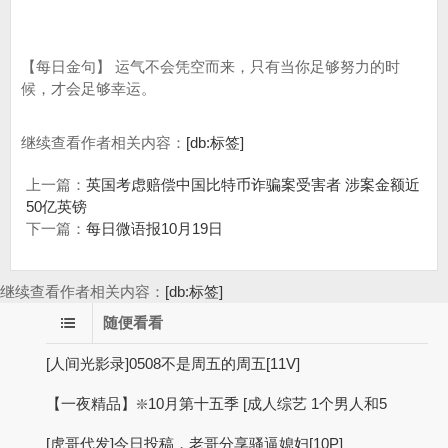
【每日金句】 运气不会凭空而来，只有当你足够努力的时
候，才会足够幸运。
继续查看作者相关内容：
[db:标签]
上一篇：
英国考虑赔偿中国比特币诈骗案受害者 涉案金额近
50亿英镑
下一篇：
每日微语报10月19日
继续查看作者相关内容：
[db:标签]
随便看看
[人间光影录]0508不是周五的周五[11V]
【一夜精品】❇️10月第十五季 [成人综艺 1个男人和5
[虎哥代发]今日投稿，老哥分享骚逼媳妇[10P]