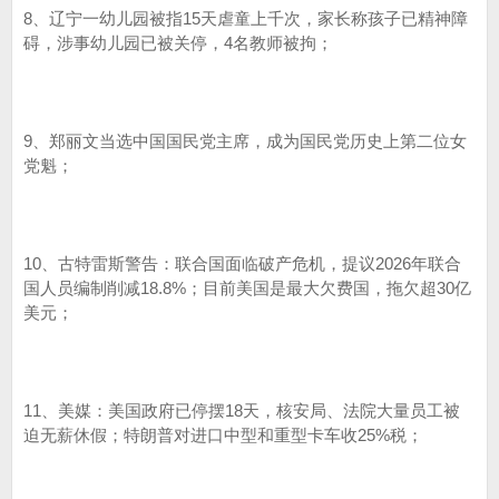
8、辽宁一幼儿园被指15天虐童上千次，家长称孩子已精神障
碍，涉事幼儿园已被关停，4名教师被拘；
9、郑丽文当选中国国民党主席，成为国民党历史上第二位女
党魁；
10、古特雷斯警告：联合国面临破产危机，提议2026年联合
国人员编制削减18.8%；目前美国是最大欠费国，拖欠超30亿
美元；
11、美媒：美国政府已停摆18天，核安局、法院大量员工被
迫无薪休假；特朗普对进口中型和重型卡车收25%税；