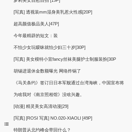
萝莉美女自慰自拍 [19P]
[写真] 透视装mm湿身美乳惹火性感[20P]
超高颜值极品美人[47P]
今年最精辟的短文：装
不怕少女玩暧昧就怕少妇三十岁[30P]
[写真] 美女模特小宣fancy丝袜美腿护士制服装扮[30P
胡锡进退休金数额曝光 网络炸锅了
《马关条约》签订日日本军舰通过台湾海峡，中国宣布将
为啥我对《南京照相馆》没啥兴趣。
[动漫] 精灵美女高清动漫[29]
[写真] [ROSI 写真] NO.020-XIAOLI [49P]
特朗普从北约峰会带回什么？