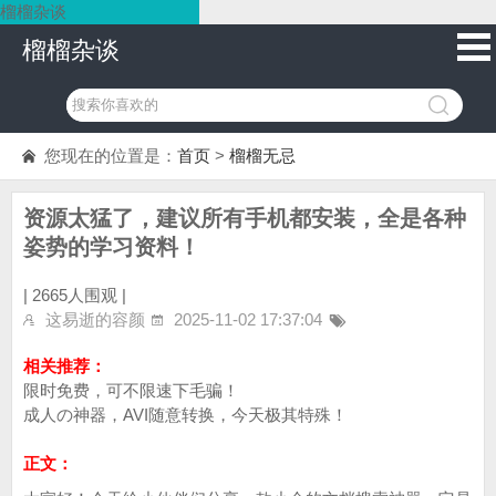
榴榴杂谈
榴榴杂谈
您现在的位置是：
首页
>
榴榴无忌
资源太猛了，建议所有手机都安装，全是各种
姿势的学习资料！
|
2665人围观 |
这易逝的容颜
2025-11-02 17:37:04
相关推荐：
限时免费，可不限速下毛骗！
成人の神器，AVI随意转换，今天极其特殊！
正文：