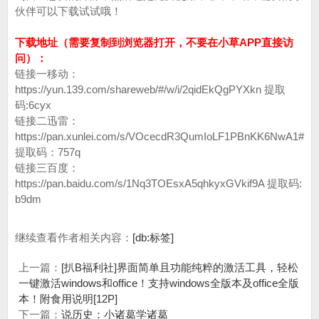
伙伴可以下载试试哦！
下载地址（需要复制到浏览器打开，不要在小草APP直接访
问）：
链接一移动：
https://yun.139.com/shareweb/#/w/i/2qidEkQgPYXkn 提取
码:6cyx
链接二迅雷：
https://pan.xunlei.com/s/VOcecdR3QumIoLF1PBnKK6NwA1#
提取码：757q
链接三百度：
https://pan.baidu.com/s/1Nq3TOEsxA5qhkyxGVkif9A 提取码:
b9dm
继续查看作者相关内容：
[db:标签]
上一篇：
[扒B福利社]界面简单且功能纯粹的激活工具，轻松
一键激活windows和office！支持windows全版本及office全版
本！附食用说明[12P]
下一篇：
说历史：小诸葛学诸葛