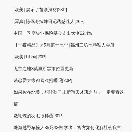
[欧美] 展示了苗条身材[28P]
[写真] 陈佩奇辣妹日记诱惑迷人[26P]
中国一季度失业保险基金支出大涨22.4%
【一夜精品】❇️5月第十七季 [福州三坊七巷私人会所
[欧美] Libby[20P]
无主之地3莫里斯黑市位置更新
谈恋爱大家都喜欢抱睡吗[20P]
如果你在北美，想让孩子上所谓天才班之前，一定要看这
篇
嫩蝴蝶的羽毛很稀疏[30P]
珠海越野车撞人35死43伤 学者：官方如何化解社会戾气