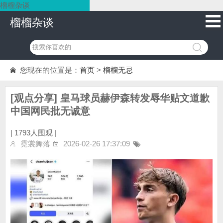
榴榴杂谈
榴榴杂谈
您现在的位置是：
首页
>
榴榴无忌
[观点分享] 皇马球员赫伊森转发辱华贴文道歉
中国网民批无诚意
|
1793人围观 |
霓裳舞落
2026-02-26 17:37:09