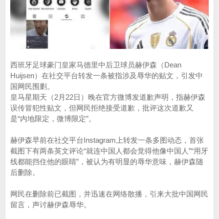
西班牙足球豪门皇家马德里中后卫球员赫伊森（Dean
Huijsen）在社交平台转发一条被指涉及辱华的贴文，引发中
国网民围剿。
皇马星期天（2月22日）晚在官方微博发道歉声明，指赫伊森
误传冒犯性贴文，但网民拒绝接受道歉，批评这次道歉又
是“内地限定，微博限定”。
赫伊森早前在社交平台Instagram上转发一条多图动态，首张
截图下有两条英文评论“就连中国人都会觉得他像中国人”“用牙
线都能挡住他的眼睛”，被认为有明显的辱华意味，赫伊森随
后删除。
网民在删除前已截图，并迅速在网络散播，引来大批中国网民
留言，声讨赫伊森辱华。