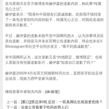
皇马星期天在官方微博发布赫伊森的道歉内容，称此事“纯属
无心之过”。
赫伊森表示：“我谨向中国朋友们真诚致歉。此前我不慎转发
了一条包含冒犯性内容的贴子，纯属无心之过，对因此造成的
困扰表示歉意。”
不过，赫伊森的道歉未能平息中国网民怒火，认为涉事球员应
亲自道歉，并指皇马并未在官网公告道歉内容，球会也未在X
和Instagram等社交平台同步发文，“看不到真诚歉意”。
有中国网民认为，这次道歉又是“内地限定，微博限定”。也有
人质疑没有拍摄道歉影片，赫伊森“知道自己道歉了吗？”
赫伊森2005年4月在荷兰阿姆斯特丹出生，是西班牙职业足球
运动员，现效力西甲皇家马德里。
继续查看作者相关内容：
[db:标签]
上一篇：
[重口][禁忌录08] 足控：一双臭脚比生殖器更色情？
下一篇：
论老公背着妻子吃药的男人们