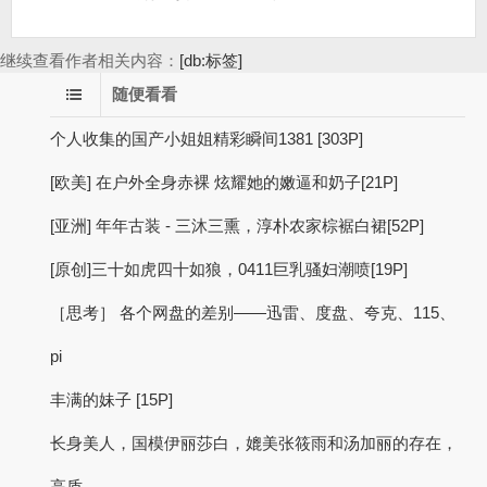
继续查看作者相关内容：
[db:标签]
随便看看
个人收集的国产小姐姐精彩瞬间1381 [303P]
[欧美] 在户外全身赤裸 炫耀她的嫩逼和奶子[21P]
[亚洲] 年年古装 - 三沐三熏，淳朴农家棕裾白裙[52P]
[原创]三十如虎四十如狼，0411巨乳骚妇潮喷[19P]
［思考］ 各个网盘的差别——迅雷、度盘、夸克、115、
pi
丰满的妹子 [15P]
长身美人，国模伊丽莎白，媲美张筱雨和汤加丽的存在，
高质