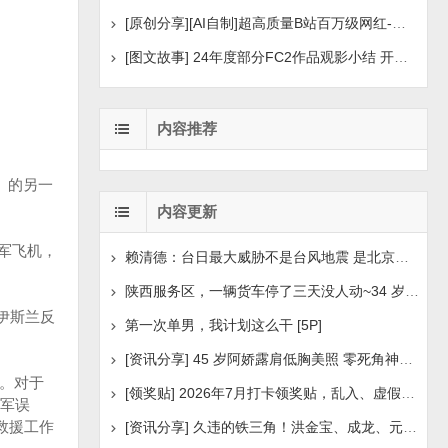
[原创分享][AI自制]超高质量B站百万级网红-河野华粉丝
[图文故事] 24年度部分FC2作品观影小结 开年王炸后续
内容推荐
t）的另一
内容更新
美军飞机，
赖清德：台日最大威胁不是台风地震 是北京侵扰胁迫
陕西服务区，一辆货车停了三天没人动~34 岁司机早已离世
伊斯兰反
第一次单男，我计划这么干 [5P]
[资讯分享] 45 岁阿娇露肩低胸美照 零死角神颜瘦身状
职。对于
[领奖贴] 2026年7月打卡领奖贴，乱入、虚假领奖禁言，领取
军误
救援工作
[资讯分享] 久违的铁三角！洪金宝、成龙、元彪最新合照