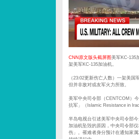
CNN原文版头截屏图
美军KC-13
架美军KC-135加油机。
（23:02更新伤亡人数）一架美国
但并非敌对或友军火力所致。
美军中央司令部（CENTCOM
抗军」（Islamic Resistan
半岛电视台引述美军中央司令部今天
加油机坠毁的原因，中央司令部仅
伤」。罹难者身分预计在通知家属