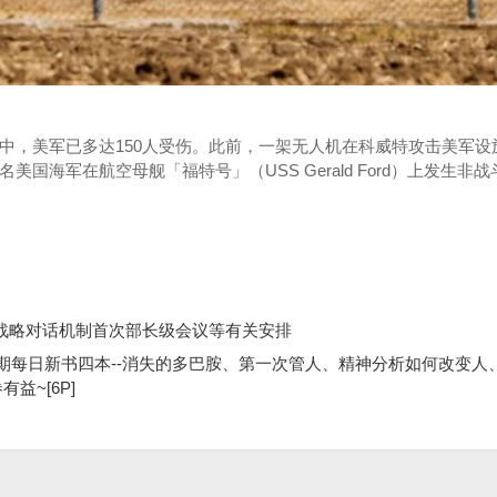
之中，美军已多达150人受伤。此前，一架无人机在科威特攻击美军设
美国海军在航空母舰「福特号」（USS Gerald Ford）上发生非
3”战略对话机制首次部长级会议等有关安排
0313期每日新书四本--消失的多巴胺、第一次管人、精神分析如何改变人
益~[6P]