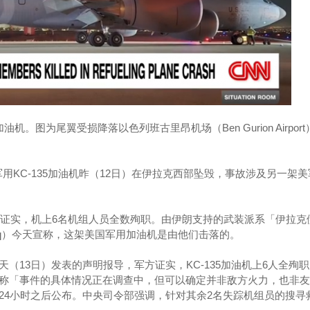
5加油机。图为尾翼受损降落以色列班古里昂机场（Ben Gurion Airpor
军用KC-135加油机昨（12日）在伊拉克西部坠毁，事故涉及另一架
）今证实，机上6名机组人员全数殉职。由伊朗支持的武装派系「伊拉克
ce in Iraq）今天宣称，这架美国军用加油机是由他们击落的。
（13日）发表的声明报导，军方证实，KC-135加油机上6人全殉
称「事件的具体情况正在调查中，但可以确定并非敌方火力，也非友
24小时之后公布。中央司令部强调，针对其余2名失踪机组员的搜寻