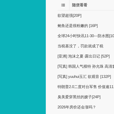
随便看看
欲望超强[20P]
鲍鱼还是很粉嫩的 [16P]
全球24小时快讯11-30---防水图[10
当税基没了，罚款就成了税
[亚洲] 泡沫之夏·露出日记 [52P]
[写真] 韩国人气模特 孙允珠 高清套图 
[写真] yuuhui玉汇 欲观音 [132P]
特朗普2.0二度对台军售 价值逾1
臭美爱穿黑丝的嫂子[24P]
2026年房价还会涨吗？