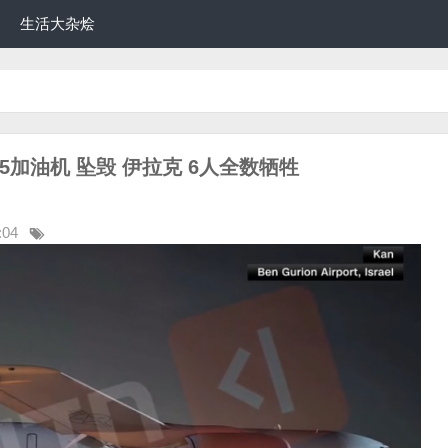
生活大杂烩
C-135加油机 坠毁 伊拉克 6人全数牺牲
:04