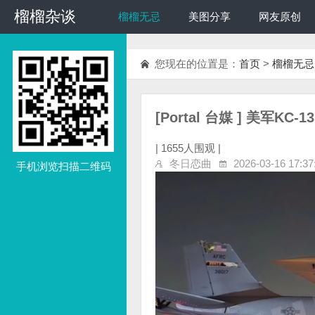
榴榴杂谈
榴榴杂谈
榴榴无忌
美图分享
网友原创
您现在的位置是：
首页
>
榴榴无忌
[Portal 台媒 ] 美军K
|
1655人围观 |
冬日恋曲
2026-03-16 17:37
手机浏览扫描二维码