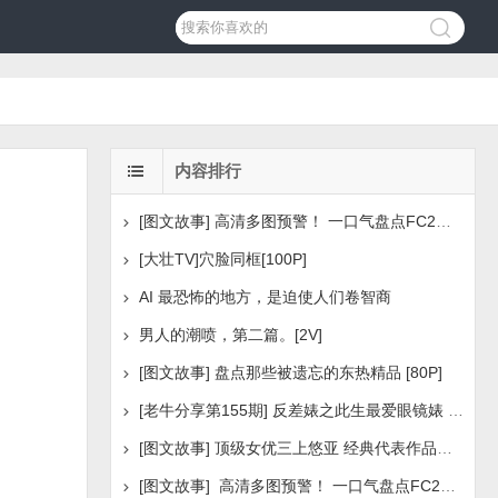
内容排行
[图文故事] 高清多图预警！ 一口气盘点FC2美少女系列之
[大壮TV]穴脸同框[100P]
AI 最恐怖的地方，是迫使人们卷智商
男人的潮喷，第二篇。[2V]
[图文故事] 盘点那些被遗忘的东热精品 [80P]
[老牛分享第155期] 反差婊之此生最爱眼镜婊 [160P]
[图文故事] 顶级女优三上悠亚 经典代表作品盘点 [288P
[图文故事] 高清多图预警！ 一口气盘点FC2美少女系列