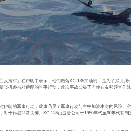
兰反抗军」在声明中表示，他们击落KC-135加油机「是为了捍卫我
量飞机参与对伊朗的军事行动，此次事故凸显了即使在友邦领空作战
对伊朗的军事行动，此事凸显了军事行动与空中加油本身的风险。空
对于作战非常关键。KC-135由波音公司于1950年代至60年代初制