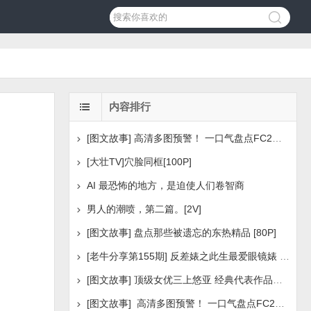
内容排行
[图文故事] 高清多图预警！ 一口气盘点FC2美少女系列之
[大壮TV]穴脸同框[100P]
AI 最恐怖的地方，是迫使人们卷智商
男人的潮喷，第二篇。[2V]
[图文故事] 盘点那些被遗忘的东热精品 [80P]
[老牛分享第155期] 反差婊之此生最爱眼镜婊 [160P]
[图文故事] 顶级女优三上悠亚 经典代表作品盘点 [288P
[图文故事] 高清多图预警！ 一口气盘点FC2美少女系列