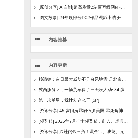
[原创分享][AI自制]超高质量B站百万级网红-河野华粉丝
[图文故事] 24年度部分FC2作品观影小结 开年王炸后续
内容推荐
内容更新
赖清德：台日最大威胁不是台风地震 是北京侵扰胁迫
陕西服务区，一辆货车停了三天没人动~34 岁司机早已离世
第一次单男，我计划这么干 [5P]
[资讯分享] 45 岁阿娇露肩低胸美照 零死角神颜瘦身状
[领奖贴] 2026年7月打卡领奖贴，乱入、虚假领奖禁言，领取
[资讯分享] 久违的铁三角！洪金宝、成龙、元彪最新合照