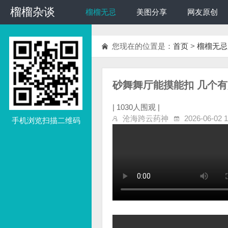
榴榴杂谈
榴榴杂谈
榴榴无忌
美图分享
网友原创
您现在的位置是：
首页
>
榴榴无忌
砂舞舞厅能摸能扣 几个有趣的
|
1030人围观 |
沧海跨云药神
2026-06-02 1
手机浏览扫描二维码