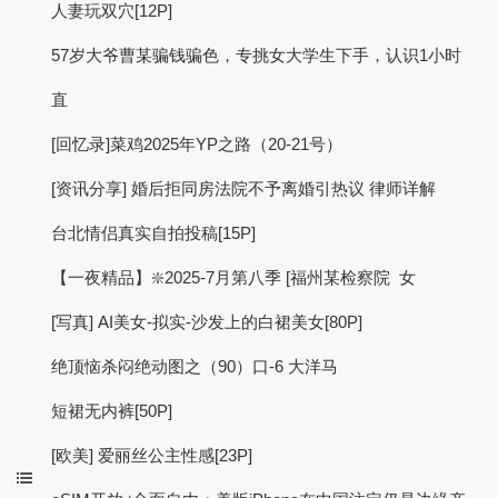
人妻玩双穴[12P]
57岁大爷曹某骗钱骗色，专挑女大学生下手，认识1小时
直
[回忆录]菜鸡2025年YP之路（20-21号）
[资讯分享] 婚后拒同房法院不予离婚引热议 律师详解
台北情侣真实自拍投稿[15P]
【一夜精品】❇️2025-7月第八季 [福州某检察院 女
[写真] AI美女-拟实-沙发上的白裙美女[80P]
绝顶恼杀闷绝动图之（90）口-6 大洋马
短裙无内裤[50P]
[欧美] 爱丽丝公主性感[23P]