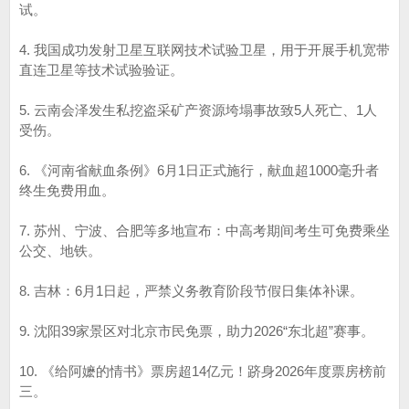
试。
4. 我国成功发射卫星互联网技术试验卫星，用于开展手机宽带
直连卫星等技术试验验证。
5. 云南会泽发生私挖盗采矿产资源垮塌事故致5人死亡、1人
受伤。
6. 《河南省献血条例》6月1日正式施行，献血超1000毫升者
终生免费用血。
7. 苏州、宁波、合肥等多地宣布：中高考期间考生可免费乘坐
公交、地铁。
8. 吉林：6月1日起，严禁义务教育阶段节假日集体补课。
9. 沈阳39家景区对北京市民免票，助力2026“东北超”赛事。
10. 《给阿嬷的情书》票房超14亿元！跻身2026年度票房榜前
三。