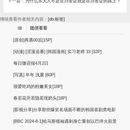
下一篇：
为什么东大人不是在办签证就是在办签证的路上？
继续查看作者相关内容：
[db:标签]
随便看看
[原创]再遇00后[15P]
[动漫] [涩漫追番] [韩国漫画] 实习老师 33 [32P]
每日微语报4月2日
[写真] 年年 浅夏 [60P]
很爱吃鸡的粉嫩美女[18P]
春若花开若隐若现奶头[18P]
[影视分享]分享那些爆笑名场面不断的韩国喜剧类电影
[BBC 2024-8-1]哈马斯领袖遇刺身亡重创以巴停火前景