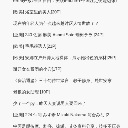
eSIM开放≠全面自由：美版iPhone在中国注定仍是边缘产
[欧美] 浴室里的美人[20P]
现在的年轻人为什么越来越讨厌人情世故了？
[亚洲] 340 佐藤 麻美 Asami Sato 瑞树ララ [24P]
[欧美] 毛毛很诱人[21P]
[欧美] 安娜在户外诱人地裸体，展示她出色的身材[25P]
掰开女友紧闭的小穴[17P]
《资治通鉴》三十句传世箴言｜教子修身、处世安家
老板的女助理 [10P]
少了一个py，昨天人妻说男人要回来了
[亚洲] 224 仲间 みず希 Mizuki Nakama 河合みな [2
中医足腿按摩、刮痧、拔罐、艾灸资料分享，技多不压身