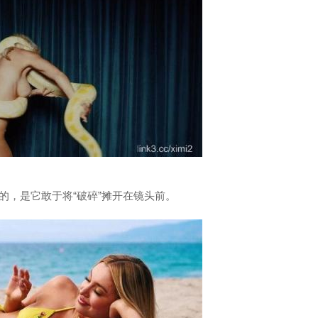
的，是它敢于将“破碎”摊开在镜头前。