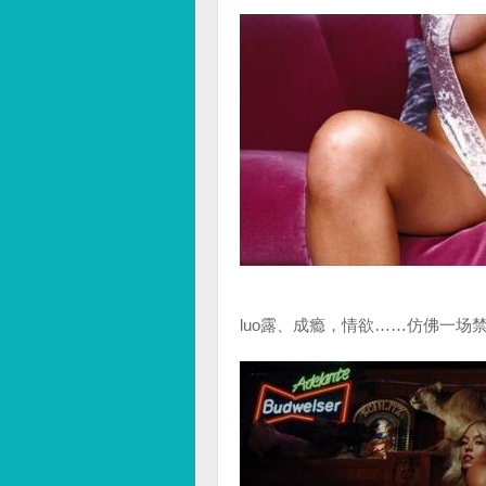
luo露、成瘾，情欲……仿佛一场