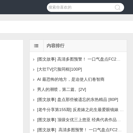
内容排行
[图文故事] 高清多图预警！ 一口气盘点FC2美少女系列之
[大壮TV]穴脸同框[100P]
AI 最恐怖的地方，是迫使人们卷智商
男人的潮喷，第二篇。[2V]
[图文故事] 盘点那些被遗忘的东热精品 [80P]
[老牛分享第155期] 反差婊之此生最爱眼镜婊 [160P]
[图文故事] 顶级女优三上悠亚 经典代表作品盘点 [288P
[图文故事] 高清多图预警！ 一口气盘点FC2美少女系列