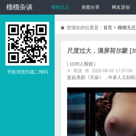
榴榴杂谈
榴榴杂谈
榴榴无忌
美图分享
网友原创
您现在的位置是：
首页
>
榴榴无忌
尺度过大，满屏荷尔蒙 [35
|
1039人围观 |
戏迷
2026-06-02 17:37:04
手机浏览扫描二维码
提起美剧《亢奋》，许多人立刻联想