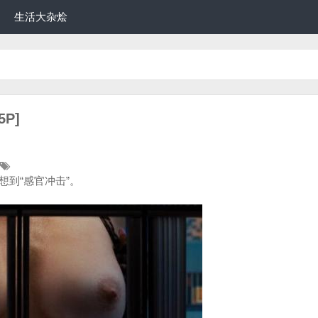
生活大杂烩
P]
到“感官冲击”。