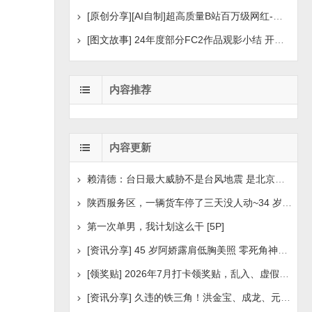
[原创分享][AI自制]超高质量B站百万级网红-河野华粉丝
[图文故事] 24年度部分FC2作品观影小结 开年王炸后续
内容推荐
内容更新
赖清德：台日最大威胁不是台风地震 是北京侵扰胁迫
陕西服务区，一辆货车停了三天没人动~34 岁司机早已离世
第一次单男，我计划这么干 [5P]
[资讯分享] 45 岁阿娇露肩低胸美照 零死角神颜瘦身状
[领奖贴] 2026年7月打卡领奖贴，乱入、虚假领奖禁言，领取
[资讯分享] 久违的铁三角！洪金宝、成龙、元彪最新合照