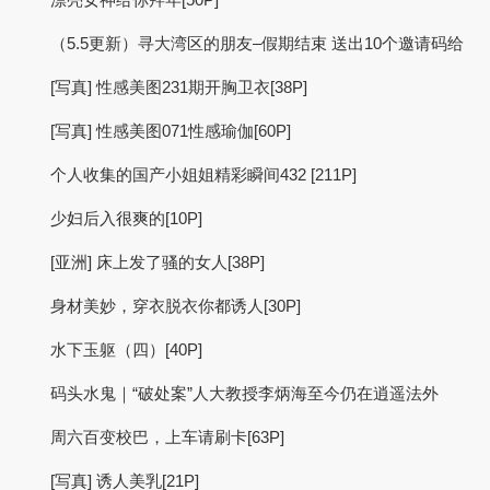
（5.5更新）寻大湾区的朋友–假期结束 送出10个邀请码给
[写真] 性感美图231期开胸卫衣[38P]
[写真] 性感美图071性感瑜伽[60P]
个人收集的国产小姐姐精彩瞬间432 [211P]
少妇后入很爽的[10P]
[亚洲] 床上发了骚的女人[38P]
身材美妙，穿衣脱衣你都诱人[30P]
水下玉躯（四）[40P]
码头水鬼｜“破处案”人大教授李炳海至今仍在逍遥法外
周六百变校巴，上车请刷卡[63P]
[写真] 诱人美乳[21P]