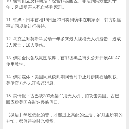
10. 缅甸拟立反诈新法：经营诈骗园区、非法拘禁最低判十
年，造成受害人死亡将判死刑。
11. 韩媒：日本首相19日至20日将到访李在明家乡，韩方以国
事访问规格进行接待。
12. 乌克兰对莫斯科发动一年多来最大规模无人机袭击，造成
3人死亡，18人受伤。
13. 伊朗全民备战氛围浓厚，首都德黑兰街头公开开展AK-47
使用教学。
14. 伊朗媒体：美国同意谈判期间暂时中止对伊朗石油制裁。
美伊官方均未证实该消息。
15. 美情报：古巴获300余架军用无人机，拟攻击美国。古巴
回应称美国在制造侵略借口。
【微语】熬过低配的苦，才能过上高配的生活，岁月里所有的
奔忙，都值得被时光犒赏。