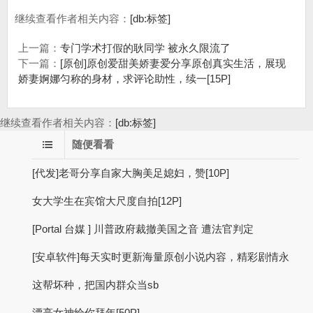
继续查看作者相关内容：
[db:标签]
上一篇：
专门学术打假的耿同学 被永久限流了
下一篇：
[原创]原创爱甜美娇妻爱分享原创真实生活，展现
娇妻婀娜匀称的身材，求评论助性，续一[15P]
继续查看作者相关内容：
[db:标签]
随便看看
[代发]老哥分享自家大胸美足媳妇，赞[10P]
女大学生在宾馆大尺度自拍[12P]
[Portal 台媒 ] 川普政府裁撤美国之音 遭法官判定
[安卓软件]每天实时更新海量原创小说内容，精彩剧情永
这帮坏种，把国内群众当sb
漂亮女神给你拜年[50P]