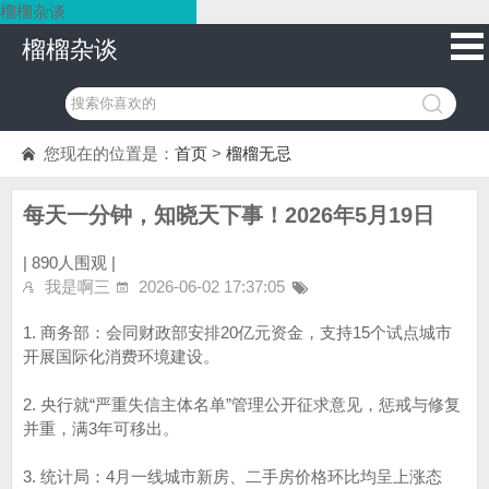
榴榴杂谈
榴榴杂谈
您现在的位置是：
首页
>
榴榴无忌
每天一分钟，知晓天下事！2026年5月19日
|
890人围观 |
我是啊三
2026-06-02 17:37:05
1. 商务部：会同财政部安排20亿元资金，支持15个试点城市
开展国际化消费环境建设。
2. 央行就“严重失信主体名单”管理公开征求意见，惩戒与修复
并重，满3年可移出。
3. 统计局：4月一线城市新房、二手房价格环比均呈上涨态