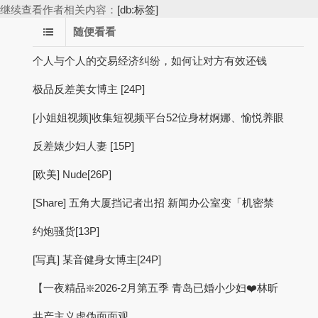
继续查看作者相关内容：
[db:标签]
随便看看
个人与个人的交易经济纠纷，如何让对方有效还钱
极品反差美女博主 [24P]
[小姐姐视频]收集短视频平台52位身材婀娜、愉悦养眼
反差婊少妇人妻 [15P]
[欧美] Nude[26P]
[Share] 五角大厦挡记者出招 新闻办公室变「机密禁
约炮骚货[13P]
[写真] 某音健身女博主[24P]
【一夜精品❇️2026-2月第五季 青岛已婚小少妇❤️林昕
共产主义虚伪面面观