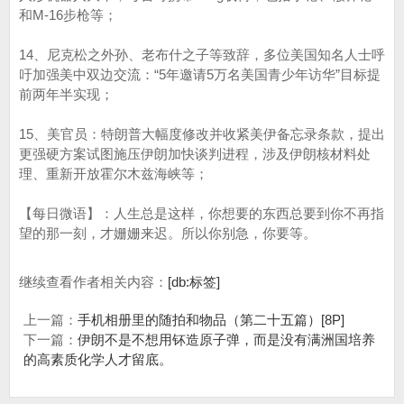
和M-16步枪等；
14、尼克松之外孙、老布什之子等致辞，多位美国知名人士呼
吁加强美中双边交流：“5年邀请5万名美国青少年访华”目标提
前两年半实现；
15、美官员：特朗普大幅度修改并收紧美伊备忘录条款，提出
更强硬方案试图施压伊朗加快谈判进程，涉及伊朗核材料处
理、重新开放霍尔木兹海峡等；
【每日微语】：人生总是这样，你想要的东西总要到你不再指
望的那一刻，才姗姗来迟。所以你别急，你要等。
继续查看作者相关内容：
[db:标签]
上一篇：
手机相册里的随拍和物品（第二十五篇）[8P]
下一篇：
伊朗不是不想用钚造原子弹，而是没有满洲国培养
的高素质化学人才留底。