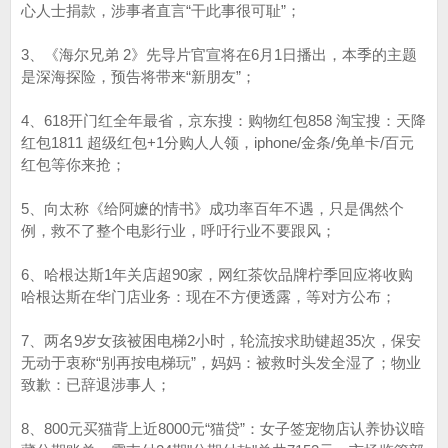
心人士捐款，涉事者直言“干此事很可耻”；
3、《海尔兄弟 2》先导片官宣将在6月1日播出，本季的主题
是深海探险，预告将带来“新朋友”；
4、618开门红全年最省，京东搜：购物红包858 淘宝搜：天降
红包1811 超级红包+1分购人人领，iphone/金条/免单卡/百元
红包等你来抢；
5、向太称《给阿嬷的情书》成功率百年不遇，只是偶然个
例，救不了整个电影行业，呼吁行业不要跟风；
6、哈根达斯1年关店超90家，网红茶饮品牌柠季回应将收购
哈根达斯在华门店业务：现在不方便透露，等对方公布；
7、两名9岁女孩被困电梯2小时，轮流按求助键超35次，保安
无动于衷称“别再按电梯玩”，妈妈：被救时头发全湿了；物业
致歉：已辞退涉事人；
8、800元买猫背上近8000元“猫贷”：女子签宠物店认养协议暗