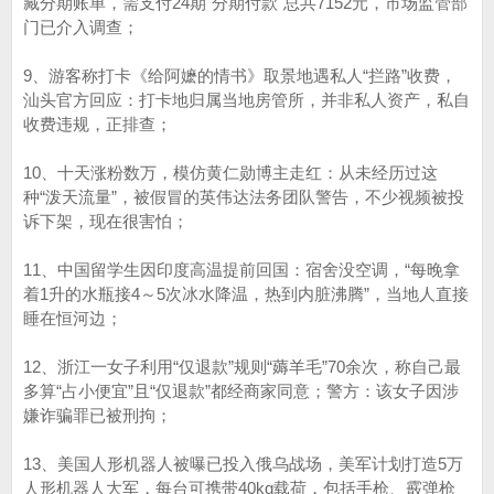
藏分期账单，需支付24期"分期付款"总共7152元，市场监管部
门已介入调查；
9、游客称打卡《给阿嬷的情书》取景地遇私人“拦路”收费，
汕头官方回应：打卡地归属当地房管所，并非私人资产，私自
收费违规，正排查；
10、十天涨粉数万，模仿黄仁勋博主走红：从未经历过这
种“泼天流量”，被假冒的英伟达法务团队警告，不少视频被投
诉下架，现在很害怕；
11、中国留学生因印度高温提前回国：宿舍没空调，“每晚拿
着1升的水瓶接4～5次冰水降温，热到内脏沸腾”，当地人直接
睡在恒河边；
12、浙江一女子利用“仅退款”规则“薅羊毛”70余次，称自己最
多算“占小便宜”且“仅退款”都经商家同意；警方：该女子因涉
嫌诈骗罪已被刑拘；
13、美国人形机器人被曝已投入俄乌战场，美军计划打造5万
人形机器人大军，每台可携带40kg载荷，包括手枪、霰弹枪