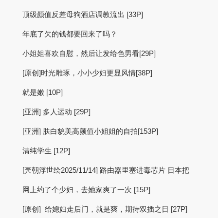
顶级颜值反差母狗酒店调教流出 [33P]
年底了欠的钱都要回来了吗？
小姐姐喜欢自慰，然后让发给色男看[29P]
[原创]时光雕琢，小小少妇更显风情[38P]
就是嫩 [10P]
[亚洲] 多人运动 [29P]
[亚洲] 肤白貌美高颜值小姐姐的自拍[153P]
清纯学生 [12P]
[兲朝浮世绘2025/11/14] 路由器里塞进毒芯片 日本把
网上约了个少妇，去她家爽了一次 [15P]
[原创] 给媳妇走后门，就是爽，期待双插之日 [27P]