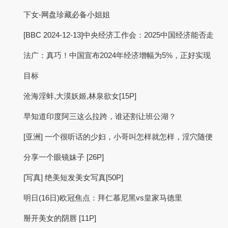
下女-网盘珍藏必备小姐姐
[BBC 2024-12-13]中央经济工作会：2025中国经济能否走
法广：真巧！中国宣布2024年经济增幅为5%，正好实现
目标
沧海淫蚌,大漠妖姬,林泉欲女[15P]
早知道印度阿三这么拉跨，谁还割让班公湖？
[亚洲] 一个很听话的少妇，小哥叫怎样就怎样，淫穴随便
分享一个眼镜妹子 [26P]
[写真] 绝美短发美女写真[50P]
明日(16日)欧冠焦点：拜仁慕尼黑vs皇家马德里
掰开美女的阴唇 [11P]