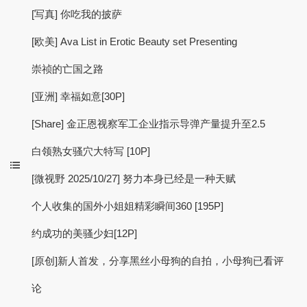
[写真] 你吃我的披萨
[欧美] Ava List in Erotic Beauty set Presenting
崇祯的亡国之路
[亚洲] 幸福如意[30P]
[Share] 金正恩视察军工企业指示导弹产量提升至2.5
白领熟女骚穴大特写 [10P]
[微视野 2025/10/27] 努力本身已经是一种天赋
个人收集的国外小姐姐精彩瞬间360 [195P]
约成功的美骚少妇[12P]
[原创]新人首发，分享黑丝小母狗的自拍，小母狗已看评
论