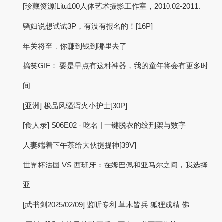
[珍藏资源]Litu100人体艺术摄影工作室，2010.02-2011.
骚妇说想试试3P，有没有报名的！[16P]
年关将至，你赚到钱到哪里去了
搞笑GIF： 要是早点有这种神器，我的童年将会有更多时
间
[亚洲] 极品风骚泻火小护士[30P]
[食人录] S06E02 · 吃名 | 一键脱衣的绞刑架与数字
人妻端着下午茶给大伙提提神[39V]
世界杯法国 VS 西班牙：在姆巴佩和亚马尔之间，我选择
亚
[武书剑2025/02/09] 监听专利 草木皆兵 狐狸成精 佛