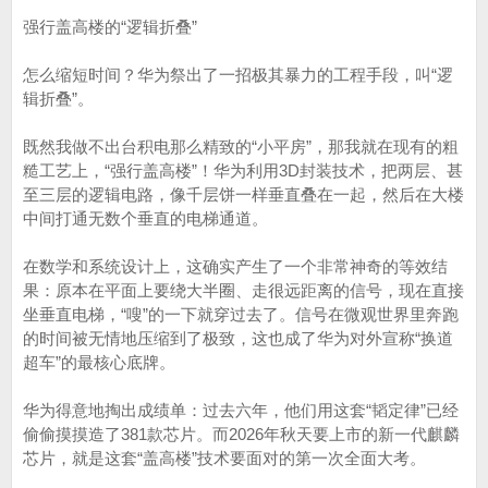
强行盖高楼的“逻辑折叠”
怎么缩短时间？华为祭出了一招极其暴力的工程手段，叫“逻
辑折叠”。
既然我做不出台积电那么精致的“小平房”，那我就在现有的粗
糙工艺上，“强行盖高楼”！华为利用3D封装技术，把两层、甚
至三层的逻辑电路，像千层饼一样垂直叠在一起，然后在大楼
中间打通无数个垂直的电梯通道。
在数学和系统设计上，这确实产生了一个非常神奇的等效结
果：原本在平面上要绕大半圈、走很远距离的信号，现在直接
坐垂直电梯，“嗖”的一下就穿过去了。信号在微观世界里奔跑
的时间被无情地压缩到了极致，这也成了华为对外宣称“换道
超车”的最核心底牌。
华为得意地掏出成绩单：过去六年，他们用这套“韬定律”已经
偷偷摸摸造了381款芯片。而2026年秋天要上市的新一代麒麟
芯片，就是这套“盖高楼”技术要面对的第一次全面大考。