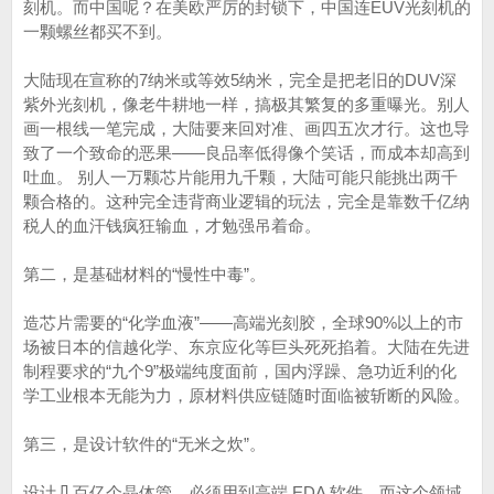
刻机。而中国呢？在美欧严厉的封锁下，中国连EUV光刻机的
一颗螺丝都买不到。
大陆现在宣称的7纳米或等效5纳米，完全是把老旧的DUV深
紫外光刻机，像老牛耕地一样，搞极其繁复的多重曝光。别人
画一根线一笔完成，大陆要来回对准、画四五次才行。这也导
致了一个致命的恶果——良品率低得像个笑话，而成本却高到
吐血。 别人一万颗芯片能用九千颗，大陆可能只能挑出两千
颗合格的。这种完全违背商业逻辑的玩法，完全是靠数千亿纳
税人的血汗钱疯狂输血，才勉强吊着命。
第二，是基础材料的“慢性中毒”。
造芯片需要的“化学血液”——高端光刻胶，全球90%以上的市
场被日本的信越化学、东京应化等巨头死死掐着。大陆在先进
制程要求的“九个9”极端纯度面前，国内浮躁、急功近利的化
学工业根本无能为力，原材料供应链随时面临被斩断的风险。
第三，是设计软件的“无米之炊”。
设计几百亿个晶体管，必须用到高端 EDA 软件。而这个领域