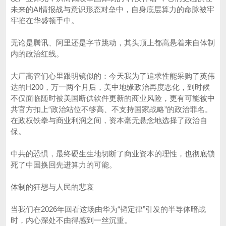
未来的AI情报战与意识形态对垒中，自身底层算力的命脉被牢
牢掐在华盛顿手中。
无论是腾讯、阿里还是字节跳动，其头顶上都高悬着来自体制
内的政治红线。
大厂高管们心里跟明镜似的：今天我为了追求性能采购了英伟
达的H200，万一两个月后，美中地缘政治再度恶化，到时候
不仅面临随时被美国断供软件更新的商业风险，更有可能被中
共官方扣上“政治站位不够高、不支持国家战略”的政治罪名。
在政权铁拳与商业利润之间，资本毫无悬念地选择了政治自
保。
中共的恐惧，最终硬生生地切断了商业资本的理性，也彻底锁
死了中国换回先进算力的可能。
体制的狂想与人民的悲哀
当我们在2026年回看这场由华为“韬定律”引发的半导体暗战
时，内心深处不由得感到一丝沉重。