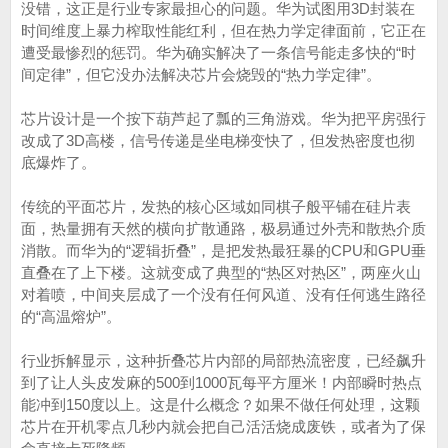
没错，这正是行业专家最担心的问题。华为试图用3D封装在
时间维度上暴力榨取性能红利，但在热力学定律面前，它正在
遭受最惨烈的惩罚。华为确实解决了一条信号能走多快的“时
间定律”，但它没办法解决芯片会烧毁的“热力学定律”。
芯片设计是一个按下葫芦起了瓢的三角游戏。华为把平房强行
改成了3D高楼，信号传递是坐电梯变快了，但发热密度也彻
底爆炸了。
传统的平面芯片，发热的核心区域如同棋子般平铺在硅片表
面，热量拥有天然的横向扩散通路，极易通过外壳和散热介质
消散。而华为的“逻辑折叠”，是把发热最狂暴的CPU和GPU垂
直叠在了上下楼。这就变成了典型的“热区对热区”，两座火山
对着喷，中间夹层成了一个没有任何风道、没有任何逃生路径
的“高温熔炉”。
行业拆解显示，这种折叠芯片内部的局部热流密度，已经飙升
到了让人头皮发麻的500到1000瓦每平方厘米！内部瞬时热点
能冲到150度以上。这是什么概念？如果不做任何处理，这颗
芯片在开机零点几秒内就会把自己活活烧成废铁，或者为了保