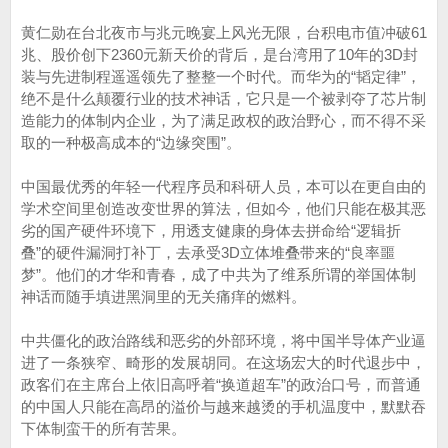
黄仁勋在台北夜市与兆元晚宴上风光无限，台积电市值冲破61
兆、股价创下2360元新天价的背后，是台湾用了10年的3D封
装与先进制程遥遥领先了整整一个时代。而华为的“韬定律”，
绝不是什么颠覆行业的技术神话，它只是一个被剥夺了芯片制
造能力的体制内企业，为了满足政权的政治野心，而不得不采
取的一种极高成本的“边缘突围”。
中国最优秀的年轻一代程序员和科研人员，本可以在更自由的
学术空间里创造改变世界的算法，但如今，他们只能在极其恶
劣的国产硬件环境下，用透支健康的身体去拼命给“逻辑折
叠”的硬件漏洞打补丁，去承受3D立体堆叠带来的“良率噩
梦”。他们的才华和青春，成了中共为了维系所谓的举国体制
神话而随手填进黑洞里的无关痛痒的燃料。
中共僵化的政治路线和恶劣的外部环境，将中国半导体产业逼
进了一条狭窄、畸形的发展胡同。在这场宏大的时代退步中，
政客们在主席台上依旧高呼着“换道超车”的政治口号，而普通
的中国人只能在高昂的溢价与越来越烫的手机温度中，默默吞
下体制蛮干的所有苦果。