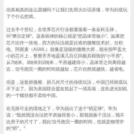
但真相真的这么震撼吗？让我们先用大白话弄懂，华为到底玩
了个什么把戏。
过去半个世纪，全世界芯片行业都遵循着一条金科玉律，
叫“摩尔定律”。这条铁律的核心就是“把晶体管做小”。如果把
芯片比作一块地，西方的玩法就是比谁的微雕技术好。台积
电、阿斯麦（ASML）就像是顶级的微雕大师，能在指甲盖大
小的芯片上，整整齐齐地盖满几百亿间极其精致的“小平房”。
从7纳米、3纳米到2纳米，平房越建得小，晶体管之间离得越
近，信号跑完一圈的时间就越短，芯片自然就越快、越省电。
但是，这套拼微雕、拼几何尺寸的传统玩法，中国已经彻底玩
不下去了。因为美国联合盟友筑起了一堵高墙，连先进光刻机
的一个螺丝都不卖给中国。
在无路可走的境地之下，华为搞出了这个“韬定律”。华为
说：“既然我没办法把平房做得更小，那我就换个活法，我不
比房子的尺寸了，我比‘信号跑完一圈的时间，也就是物理学
的“韬”’。”