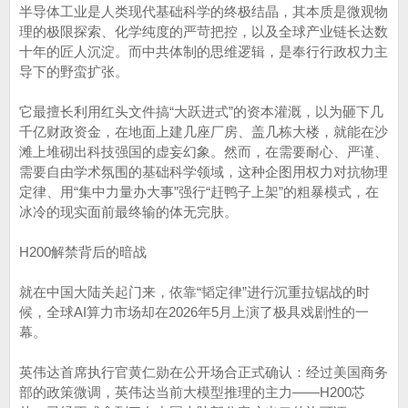
半导体工业是人类现代基础科学的终极结晶，其本质是微观物
理的极限探索、化学纯度的严苛把控，以及全球产业链长达数
十年的匠人沉淀。而中共体制的思维逻辑，是奉行行政权力主
导下的野蛮扩张。
它最擅长利用红头文件搞“大跃进式”的资本灌溉，以为砸下几
千亿财政资金，在地面上建几座厂房、盖几栋大楼，就能在沙
滩上堆砌出科技强国的虚妄幻象。然而，在需要耐心、严谨、
需要自由学术氛围的基础科学领域，这种企图用权力对抗物理
定律、用“集中力量办大事”强行“赶鸭子上架”的粗暴模式，在
冰冷的现实面前最终输的体无完肤。
H200解禁背后的暗战
就在中国大陆关起门来，依靠“韬定律”进行沉重拉锯战的时
候，全球AI算力市场却在2026年5月上演了极具戏剧性的一
幕。
英伟达首席执行官黄仁勋在公开场合正式确认：经过美国商务
部的政策微调，英伟达当前大模型推理的主力——H200芯