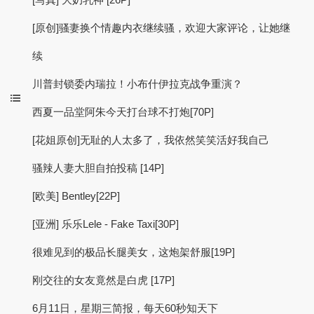
[原创]骚妻换个情趣内衣继续骚，欢迎大家评论，让她继
续
川普封锁委内瑞拉！小布什伊拉克战争重演？
西夏一品堂阿朱今天打台球不打炮[70P]
[花姐原创]无耻的人太多了，我依然笑笑活好我自己
骚辣人妻大胆自拍投稿 [14P]
[欧美] Bentley[22P]
[亚洲] 乐乐Lele - Fake Taxi[30P]
很难见到的极品长腿美女，这炮架舒服[19P]
刚交往的女友竟然是白虎 [17P]
6月11日，星期三简报，每天60秒知天下