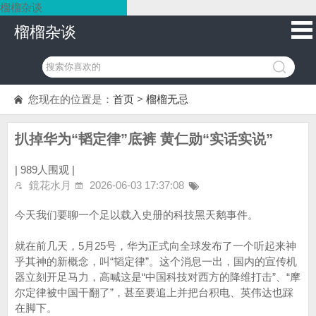
榴榴杂谈
榴榴杂谈
您现在的位置是：
首页
>
榴榴无忌
扒掉华为“韬定律”底裤 黄仁勋“实话实说”
|
989人围观 |
鏡花水月
2026-06-03 17:37:08
今天我们要聊一个足以载入史册的科技黑天鹅事件。
就在前几天，5月25号，华为正式向全球发布了一个听起来神
乎其神的新概念，叫“韬定律”。这个消息一出，国内的宣传机
器立刻开足马力，高喊这是“中国科技对西方的降维打击”、“摩
尔定律被中国干翻了”，甚至要追上并把台积电、英伟达也踩
在脚下。