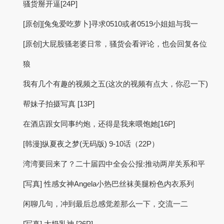
骚货掰开逼[24P]
[原创][兔兔爱吃萝卜]寻求0510或者0519小姐姐与我一
[原创]大屁股骚老婆日常，骚货会看评论，也会回复各位
狼
我有几个有趣的视频之五(这次的视频有点大，你忍一下)
帮妹子拍摄写真 [13P]
在酒店跟女同事约炮，还得是我来喂饱她[16P]
[韩漫]纵夏夜之梦(无码版) 9-10话（22P）
湾湾要回来了？二十届四中全会公报:推动两岸关系和平
[写真] 性感女神Angela小热巴丝袜美腿粉色内衣系列
闲聊几句，冲到最后总感觉差那么一下，交流一二
[写真] 大奶乳神 [26P]