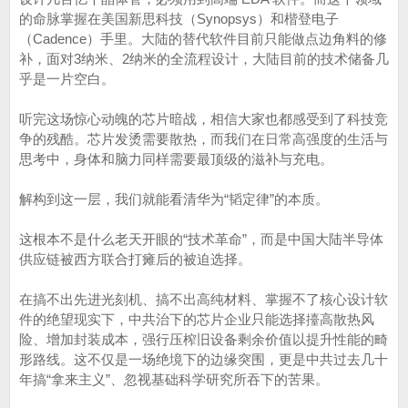
的命脉掌握在美国新思科技（Synopsys）和楷登电子
（Cadence）手里。大陆的替代软件目前只能做点边角料的修
补，面对3纳米、2纳米的全流程设计，大陆目前的技术储备几
乎是一片空白。
听完这场惊心动魄的芯片暗战，相信大家也都感受到了科技竞
争的残酷。芯片发烫需要散热，而我们在日常高强度的生活与
思考中，身体和脑力同样需要最顶级的滋补与充电。
解构到这一层，我们就能看清华为“韬定律”的本质。
这根本不是什么老天开眼的“技术革命”，而是中国大陆半导体
供应链被西方联合打瘫后的被迫选择。
在搞不出先进光刻机、搞不出高纯材料、掌握不了核心设计软
件的绝望现实下，中共治下的芯片企业只能选择擡高散热风
险、增加封装成本，强行压榨旧设备剩余价值以提升性能的畸
形路线。这不仅是一场绝境下的边缘突围，更是中共过去几十
年搞“拿来主义”、忽视基础科学研究所吞下的苦果。