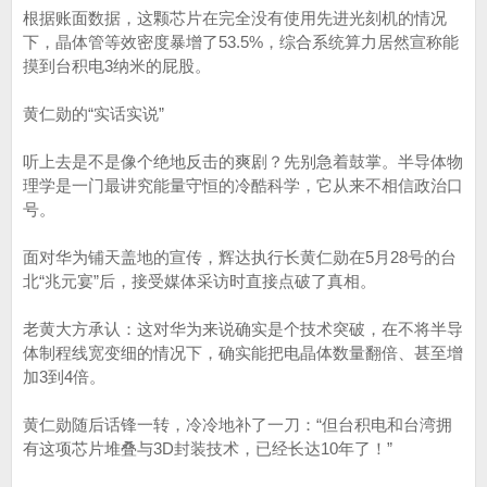
根据账面数据，这颗芯片在完全没有使用先进光刻机的情况
下，晶体管等效密度暴增了53.5%，综合系统算力居然宣称能
摸到台积电3纳米的屁股。
黄仁勋的“实话实说”
听上去是不是像个绝地反击的爽剧？先别急着鼓掌。半导体物
理学是一门最讲究能量守恒的冷酷科学，它从来不相信政治口
号。
面对华为铺天盖地的宣传，辉达执行长黄仁勋在5月28号的台
北“兆元宴”后，接受媒体采访时直接点破了真相。
老黄大方承认：这对华为来说确实是个技术突破，在不将半导
体制程线宽变细的情况下，确实能把电晶体数量翻倍、甚至增
加3到4倍。
黄仁勋随后话锋一转，冷冷地补了一刀：“但台积电和台湾拥
有这项芯片堆叠与3D封装技术，已经长达10年了！”