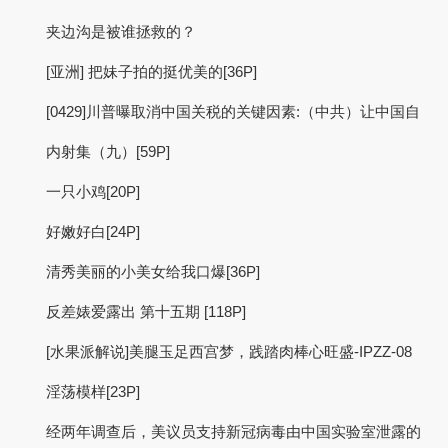
夹边沟是被谁拯救的？
[亚洲] 把妹子拍的挺优美的[36P]
[0429]川普曝取消中国关税的关键因素:（中共）让中国自
内射集（九）[59P]
一只小鸡[20P]
好嫩好白[24P]
清秀美丽的小美女给我口爆[36P]
反差婊爱露出 第十五期 [118P]
[水果派解说]美腿玉足西宫梦，践踏肉棒心旺盛-IPZZ-08
淫荡模样[23P]
经两年调查后，美议员支持新冠病毒由中国实验室泄露的