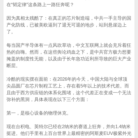
在“韬定律”这条路上一路狂奔呢？
因为真相太残酷了：在真正的芯片制造端，中共一手主导的国
产化防线，已被美欧逼到了退无可退的地步，站到悬崖边上
了。
每当国产半导体有一点风吹草动，中文互联网上就会充斥着狂
热的自嗨。然而，在这些舆论鸡血之下，是中共官方极力想要
掩盖的制度性无能，以及由于长年急功近利所导致的巨大产业
断层。
冷酷的现实摆在面前：在2026年的今天，中国大陆与全球顶
尖晶圆厂在芯片制程工艺上，存在着5年以上的技术代差。而
且由于西方供应链的体系化围堵，这个代差正在变成一个无法
弥补的黑洞，具体表现在以下三个方面：
第一，是核心设备的物理休克。
现在台积电、英特尔已经在2纳米的赛道上狂奔，并向1.4纳米
挺进。他们手里有上百台世界上最精密的阿斯麦EUV极紫外光