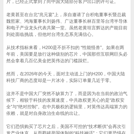
片，已经正式拿到了向中国大陆部分客户出口的许可证。
老黄甚至在台北“兆元宴”上，亲自邀请了台积电董事长暨总裁
魏哲家、鸿海董事长刘扬伟、广达董事长林百里等台湾半导体
和电子产业龙头代表共聚一堂。虽然老黄坦言辉达的产能目前
到处面临挑战，但他对台湾生态系充满信心。
从技术指标来看，H200是不折不扣的 “性能怪兽”。如果在两
年前，美国要是放行这种级别的芯片，中国那些互联网巨头必
然会拿着几百亿美金把英伟达的门槛踩烂。
然而，在2026年的今天，面对主动送上门的H200，中国大陆
科技厂商的态度却是一片冰冷，实际订单量几近于零。
这并不是中国大厂突然不缺算力了，而是因为在当前的政治气
候下，相较于科技的发展速度，中共政权更关心的是“政权安
全”与“绝对控制”。在中共极权的逻辑里，对英伟达高端算力的
依赖，就是对自身政治生命线的出让。
它们恐惧购买了芯片之后，美国不可控的“技术断供”会再次引
发产业休克，从而戳破举国体制的“科技神话”；它们更恐惧在