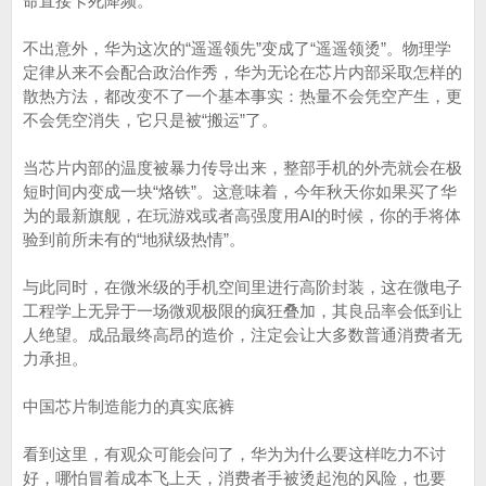
命直接卡死降频。
不出意外，华为这次的“遥遥领先”变成了“遥遥领烫”。物理学
定律从来不会配合政治作秀，华为无论在芯片内部采取怎样的
散热方法，都改变不了一个基本事实：热量不会凭空产生，更
不会凭空消失，它只是被“搬运”了。
当芯片内部的温度被暴力传导出来，整部手机的外壳就会在极
短时间内变成一块“烙铁”。这意味着，今年秋天你如果买了华
为的最新旗舰，在玩游戏或者高强度用AI的时候，你的手将体
验到前所未有的“地狱级热情”。
与此同时，在微米级的手机空间里进行高阶封装，这在微电子
工程学上无异于一场微观极限的疯狂叠加，其良品率会低到让
人绝望。成品最终高昂的造价，注定会让大多数普通消费者无
力承担。
中国芯片制造能力的真实底裤
看到这里，有观众可能会问了，华为为什么要这样吃力不讨
好，哪怕冒着成本飞上天，消费者手被烫起泡的风险，也要