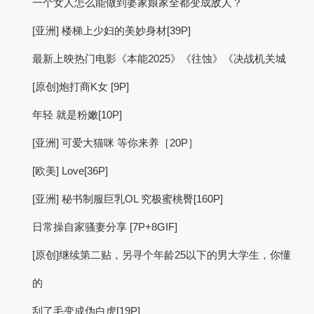
一个女人怎么能做到婆家娘家全都变成敌人？
[亚洲] 楼梯上少妇的美妙身材[39P]
最新上映热门电影《本能2025》《往蚀》《决战机关城
[原创]炮打商K女 [9P]
年轻 就是粉嫩[10P]
[亚洲] 可爱大猫咪 等你来养［20P］
[欧美] Love[36P]
[亚洲] 秘书制服巨乳OL 究极蜜桃臀[160P]
日常操自家骚妻分享 [7P+8GIF]
[原创]继续第二贴，另寻个年龄25以下的男大学生，你懂
的
刮了毛变成伪白虎[19P]