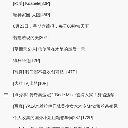
[欧美] Ksabele[30P]
精神家园-大图[45P]
8月23日，星期六简报，每天60秒知天下
若隐若现的美[30P]
[草榴天文课] 信使号在水星的最后一天
疯狂坐莲[12P]
[写真] 我们都不喜欢创可贴［47P］
[大壮TV]出轨[10P]
[点分享] 传奇奥运冠军Bode Miller被捕入狱！身陷违禁
[写真] YALAYI雅拉伊异域美少女木木夕Mmx蕾丝吊裙风
个人收集的国外小姐姐精彩瞬间287 [172P]