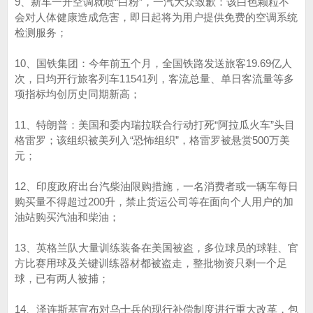
9、新车一开空调就喷“白粉”，一汽大众致歉：该白色颗粒不
会对人体健康造成危害，即日起将为用户提供免费的空调系统
检测服务；
10、国铁集团：今年前五个月，全国铁路发送旅客19.69亿人
次，日均开行旅客列车11541列，客流总量、单日客流量等多
项指标均创历史同期新高；
11、特朗普：美国和委内瑞拉联合行动打死“阿拉瓜火车”头目
格雷罗；该组织被美列入“恐怖组织”，格雷罗被悬赏500万美
元；
12、印度政府出台汽柴油限购措施，一名消费者或一辆车每日
购买量不得超过200升，禁止货运公司等在面向个人用户的加
油站购买汽油和柴油；
13、英格兰队大量训练装备在美国被盗，多位球员的球鞋、官
方比赛用球及关键训练器材都被盗走，整批物资只剩一个足
球，已有两人被捕；
14、泽连斯基宣布对乌士兵的现行补偿制度进行重大改革，包