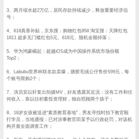
3、两月缩水超2万亿，居民存款持续减少，释放重要经济信
号；
4、618真香补贴，京东搜：购物红包858 淘宝搜：天降红包
1811 超多无门槛红包5元、618元、随机金额掉落；
5、华为鸿蒙崛起：超越iOS成为中国操作系统市场份额
Top2；
6、Labubu世界杯联名款卖爆，搪胶毛绒公仔售价599元，每
个账号限购2个；
7、演员安以轩复出拍摄MV，好友透露其近况：没有工作和任
何收入，靠以往积蓄投资理财，独自照顾两个孩子；
8、18岁女孩被送进“素质教育基地”，男友寻找时拍下教官殴
打学员，当地通报：已对涉事教官田某予以行政处罚，对该机
构开展全面调查工作；