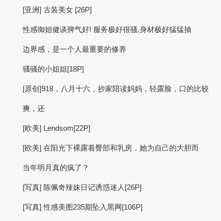
[亚洲] 古装美女 [26P]
性感御姐健谈脾气好! 服务极好很骚.身材极好猛猛抽
边界感，是一个人最重要的修养
骚骚的小姐姐[18P]
[原创]918，八月十六，抄家陪读妈妈，轻露脸，口的比较
爽，还
[欧美] Lendsom[22P]
[欧美] 在阳光下裸露着臀部和乳房，她为自己的大胆而
当年明月真的疯了？
[写真] 陈佩奇辣妹日记诱惑迷人[26P]
[写真] 性感美图235期坠入黑网[106P]