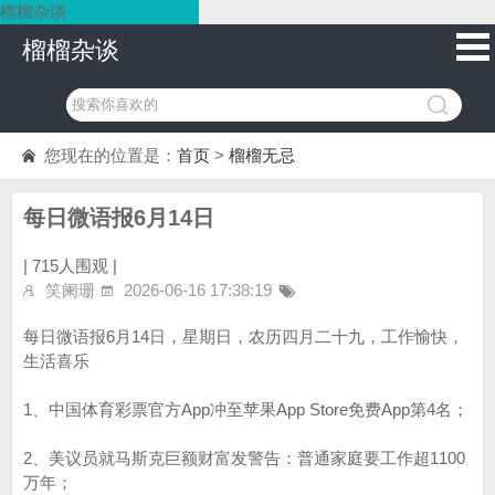
榴榴杂谈
榴榴杂谈
您现在的位置是：
首页
>
榴榴无忌
每日微语报6月14日
|
715人围观 |
笑阑珊
2026-06-16 17:38:19
每日微语报6月14日，星期日，农历四月二十九，工作愉快，
生活喜乐
1、中国体育彩票官方App冲至苹果App Store免费App第4名；
2、美议员就马斯克巨额财富发警告：普通家庭要工作超1100
万年；