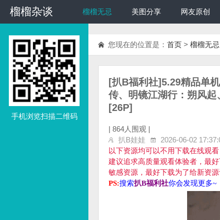
榴榴杂谈
榴榴杂谈
榴榴无忌
美图分享
网友原创
您现在的位置是：
首页
>
榴榴无忌
[扒B福利社]5.29精
传、明镜江湖行：朔风起、
[26P]
手机浏览扫描二维码
|
864人围观 |
扒B娃娃
2026-06-02 17:37:
以下资源均可以不用下载在线观看
建议追求高质量观看体验者，最好
敏感资源，最好下载为了给新资源
PS:
搜索
扒B福利社
你会发现更多~