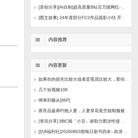
[原创分享][AI自制]超高质量B站百万级网红-河野华粉丝
[图文故事] 24年度部分FC2作品观影小结 开年王炸后续
内容推荐
内容更新
如果你的损失比较大或者是冤屈比较大，那你想挽回损失或
几个短视频108
绑来到服从[86P]
夜宵品鉴师约炮人妻，人妻穿花瓷空姐制服被操[14P+1V]
[资讯分享] BBC揭「小丑」谢勒力图涉性侵 疑化名诱骗
[扒B福利社]20260803期每日新书四本--前浪后浪、实锤：