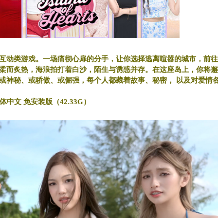
互动类游戏。一场痛彻心扉的分手，让你选择逃离喧嚣的城市，前往
柔而炙热，海浪拍打着白沙，陌生与诱惑并存。在这座岛上，你将邂
或神秘、或骄傲、或倔强，每个人都藏着故事、秘密， 以及对爱情
方简体中文 免安装版（42.33G）