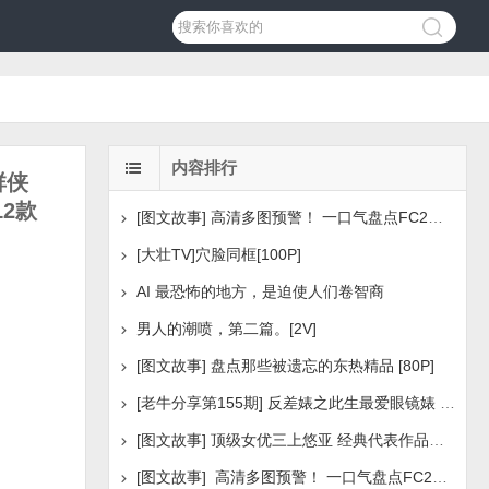
内容排行
群侠
2款
[图文故事] 高清多图预警！ 一口气盘点FC2美少女系列之
[大壮TV]穴脸同框[100P]
AI 最恐怖的地方，是迫使人们卷智商
男人的潮喷，第二篇。[2V]
[图文故事] 盘点那些被遗忘的东热精品 [80P]
[老牛分享第155期] 反差婊之此生最爱眼镜婊 [160P]
[图文故事] 顶级女优三上悠亚 经典代表作品盘点 [288P
[图文故事] 高清多图预警！ 一口气盘点FC2美少女系列