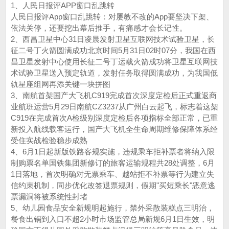
1、人民日报评APP窗口乱跳转
人民日报评App窗口乱跳转：对屡教不改的App要坚决下架、
依法关停，还要挖出幕后推手，有痛感才会长记性。‌‌
2、西昌卫星中心31日凌晨发射卫星互联网技术试验卫星，长
征二号丁火箭圆满成功北京时间5月31日02时07分，我国在西
昌卫星发射中心使用长征二号丁运载火箭成功将卫星互联网技
术试验卫星送入预定轨道，发射任务取得圆满成功，为我国低
轨星座组网再添关键一块拼图
3、南航首架国产大飞机C919完成首次深度定检后正式重返商
业航班运营5月29日南航CZ3237从广州白云起飞，标志着这架
C919在完成首次A检级别深度定检后各项指标全部正常，已重
新投入航线载客运行，国产大飞机全生命周期维修保障体系经
受住实战检验稳步成熟
4、6月1日起新版铁路客规实施，违规乘车拒补票者将纳入限
制购票名单国铁集团新修订的旅客运输规程共28处调整，6月
1日落地，首次明确对无票乘车、越站拒不补票等行为建立失
信约束机制，同步优化改签退票规则，假期"买短乘长"恶意逃
票漏洞将被系统性封堵
5、幼儿园食品安全新规明起施行，禁外采散装糕点三明治，
餐食出锅到入口不超2小时市场监管总局新规6月1日生效，明