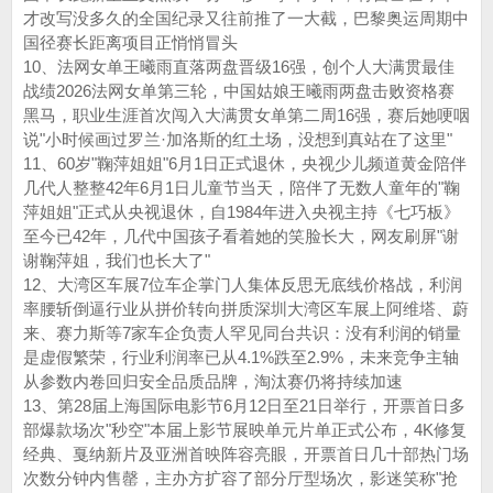
才改写没多久的全国纪录又往前推了一大截，巴黎奥运周期中
国径赛长距离项目正悄悄冒头
10、法网女单王曦雨直落两盘晋级16强，创个人大满贯最佳
战绩2026法网女单第三轮，中国姑娘王曦雨两盘击败资格赛
黑马，职业生涯首次闯入大满贯女单第二周16强，赛后她哽咽
说"小时候画过罗兰·加洛斯的红土场，没想到真站在了这里"
11、60岁"鞠萍姐姐"6月1日正式退休，央视少儿频道黄金陪伴
几代人整整42年6月1日儿童节当天，陪伴了无数人童年的"鞠
萍姐姐"正式从央视退休，自1984年进入央视主持《七巧板》
至今已42年，几代中国孩子看着她的笑脸长大，网友刷屏"谢
谢鞠萍姐，我们也长大了"
12、大湾区车展7位车企掌门人集体反思无底线价格战，利润
率腰斩倒逼行业从拼价转向拼质深圳大湾区车展上阿维塔、蔚
来、赛力斯等7家车企负责人罕见同台共识：没有利润的销量
是虚假繁荣，行业利润率已从4.1%跌至2.9%，未来竞争主轴
从参数内卷回归安全品质品牌，淘汰赛仍将持续加速
13、第28届上海国际电影节6月12日至21日举行，开票首日多
部爆款场次"秒空"本届上影节展映单元片单正式公布，4K修复
经典、戛纳新片及亚洲首映阵容亮眼，开票首日几十部热门场
次数分钟内售罄，主办方扩容了部分厅型场次，影迷笑称"抢