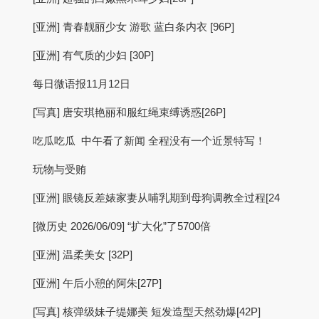
[亚洲] 青春靓丽少女 游歌 蓝白条内衣 [96P]
[亚洲] 有气质的少妇 [30P]
每日微语报11月12日
[写真] 唐安琪艳丽和服红绳束缚诱惑[26P]
吃瓜吃瓜 中午看了新闻 全程没有一个近景特写！
玩物与受贿
[亚洲] 眼镜反差婊家妻从哺乳期到母狗调教全过程[24
[微历史 2026/06/09] “扩大化”了5700倍
[亚洲] 温柔美女 [32P]
[亚洲] 午后小憩的阿朱[27P]
[写真] 核弹级妹子缇娜美 短发造型天然劲爆[42P]