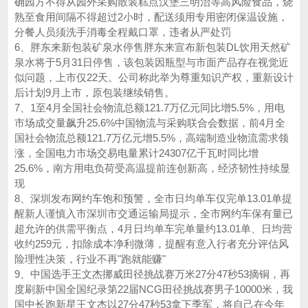
确园方不得从园外采购散装糕点汉堡三明治等高风险食品，烧
熟至食用间隔不得超过2小时，配送须用专用密闭保温设施，
分餐人员须洗手消毒全程戴口罩，违者从严处罚
6、胖东来新包装矿泉水停售胖东来宣布新包装DL饮用天然矿
泉水‌将于5月31日停售，该包装因瓶型与市面产品存在‌视觉近
似‌问题，上市仅22天。公司称此举为尊重知识产权，重新设计
后计划9月上市，原包装继续销售。‌‌
7、1至4月全国社会物流总额121.7万亿元同比增5.5%，用电
市场成交量飙升25.6%中国物流与采购联合会数据，前4月全
国社会物流总额121.7万亿元增5.5%，高端制造业物流需求领
涨，全国电力市场交易电量累计24307亿千瓦时同比增
25.6%，南方用电负荷受高温提前连创新高，经济韧性持续显
现
8、深圳发布网约车饱和预警，全市日均单车仅完单13.01单提
醒新人谨慎入市深圳市交通运输局提示，全市网约车保有量已
超允许的供需平衡点，4月日均单车完单量约13.01单、日均营
收约259元，扣除成本净利微薄，提醒有意入行者充分评估风
险理性决策，行业不再"跑就能赚"
9、中国选手王文杰挪威田径挑战赛万米27分47秒53摘铜，再
度刷新中国全国纪录第22届NCG田径挑战赛男子10000米，我
国中长跑新星王文杰以27分47秒53拿下季军，将自己在今年