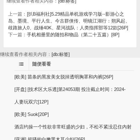
继续查看作者相关内容：
[db:标签]
上一篇：
[扒B福利社]5.29精品单机游戏学习版--影游心之
岛、墨境、平行人生、今古群侠传、明镜江湖行：朔风起、
歧路旅人0、战锤40K、星河战队：人类指挥部等12款[26P]
下一篇：
手机相册里的随拍和物品（第二十五篇）[8P]
继续查看作者相关内容：
[db:标签]
随便看看
[欧美] 苗条的黑发美女脱掉透明胸罩和内裤[26P]
[开盘] [技术区大乐透]第24053期 投注截止时间：2024-
人妻玩双穴[12P]
[欧美] Suok[20P]
酒店约操一个性欲非常旺盛的少妇，不松不紧没忍住内射
[亚洲] 超骚的白嫩黑木耳少妇[26P]