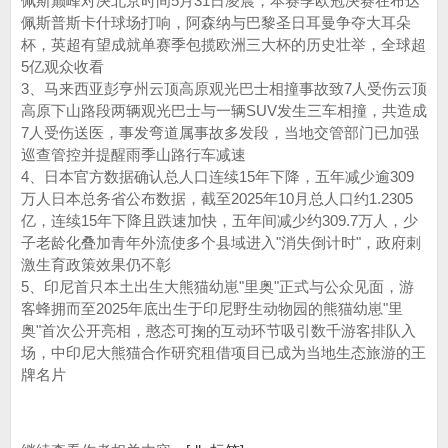
佩斯巅峰对决北京时间5月31日凌晨，本赛季欧冠决赛在布达
佩斯普斯卡什球场打响，阿森纳与巴黎圣日耳曼争夺大耳朵
杯，英超有望成就单赛季包揽欧洲三大杯的历史壮举，全球超
5亿观众收看
3、马来西亚彭亨州云顶高原观光巴士相撞事故致7人受伤云顶
高原下山路段两辆观光巴士与一辆SUV发生三车相撞，共造成
7人受伤送医，事发弯道属事故多发段，当地交管部门已加强
巡查管控并提醒雨季山路行车减速
4、日本官方数据确认总人口连续15年下降，五年减少逾309
万人日本总务省公布数据，截至2025年10月总人口约1.2305
亿，连续15年下降且跌速加快，五年间减少约309.7万人，少
子老龄化叠加青年外流使多个县域进入"消失倒计时"，政府刺
激生育政策效果仍不彰
5、印尼首只本土出生大熊猫幼崽"里奥"正式与公众见面，游
客蜂拥而至2025年底出生于印尼野生动物园的熊猫幼崽"里
奥"首次公开亮相，憨态可掬的互动环节吸引数千游客排队入
场，中印尼大熊猫合作研究租借项目已成为当地生态旅游的王
牌名片