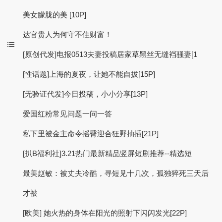
美女朦胧的美 [10P]
达官贵人为何守不住财富！
[原创代发]电报0513夫妻投稿居家草黑丝无缝裆骚妻[1
[性话题]上海的夏夜，让她不能自拔[15P]
[无验证代发]今日投稿，小小分享[13P]
爱国红粉常见问题一问一答
私下里被金主命令摇臀迎合狂野抽插[21P]
[扒B福利社]3.21热门最新精品竖屏短剧推荐--精选短
最美赵敏：被丈夫冷酷，寻短见十几次，孤独猝死三天后
才被
[欧美] 她火热的身体在阳光的照射下闪闪发光[22P]