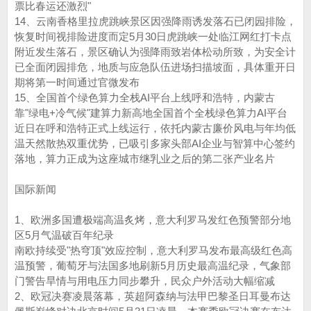
票比春运还激烈"
14、云南香格里拉虎跳峡景区因强降雨诱发落石已闭园排险，
恢复时间视排险进度而定5月30日虎跳峡一处临江网红打卡点
附近发生落石，景区确认为强降雨致岩体松动所致，为安全计
已全面闭园排危，地质与应急队伍进场扫描坡面，具体重开日
期将第一时间通过官微发布
15、全国首个绿色算力全栈AI平台上线呼和浩特，内蒙古
靠"绿电+冷气候"建算力新高地全国首个全栈绿色算力AI平台
近日在呼和浩特正式上线运行，依托内蒙古廉价风电与年均低
温天然散热双重优势，已吸引多家头部AI企业与智算中心签约
落地，算力正成为这座城市继乳业之后的第二张产业名片
国际新闻
1、欧洲多国遭极端高温炙烤，意大利罗马发红色预警部分地
区5月气温破百年纪录
南欧持续受"热穹顶"效应控制，意大利罗马发布最高级红色高
温预警，葡萄牙与法国多地刷新5月历史最高温纪录，气象部
门警告旱情与用电压力同步攀升，民众户外活动大幅缩减
2、欧冠决赛凌晨落幕，英超阿森纳与法甲巴黎圣日耳曼布达