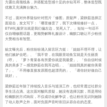
方露出肩颈线条，并搭配造型感十足的水钻耳环，整体造型既
优雅又充满舞台魅力。
不过，面对外界疑似针对照片「修图」质疑声，梁静茹选择正
面迎击，发文写下：「哪里修歪了，我下次继续修好一点，
BTW礼服穿法就是我们偏左边，笑死人了。」短短一句话不
仅自嘲修图话题，更顺势解释礼服设计，幽默口吻让不少粉丝
大赞相当有智慧。
贴文曝光后，粉丝纷纷涌入留言区力挺：「姐姐不理不理，让
他们嫉妒去吧」、「我不管，在我眼里咱鱼宝就是天生丽质
（哼」、「萝卜青菜各有所爱你就是我最爱」、「你自信时候
真的美多了～感觉静茹在我耳边唱」、「姐姐我真的被你美晕
了」、「不用修直接发原图也超漂亮的」、「请你好好做自己
就好」。
梁静茹近年除了持续投入音乐与巡演工作，也经常透过社群分
享生活点滴。这次面对酸民质疑，她没有选择沉默，而是用轻
松幽默的方式响应，不仅成功化解争议，也让粉丝见识到她除
了动人歌声之外，面对负面声音时依旧从容自在的态度。