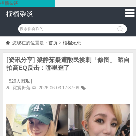
榴榴杂谈
榴榴杂谈
您现在的位置是：
首页
>
榴榴无忌
[资讯分享] 梁静茹疑遭酸民挑刺「修图」 晒自
拍高EQ反击：哪里歪了
|
926人围观 |
霓裳舞落
2026-06-03 17:37:09