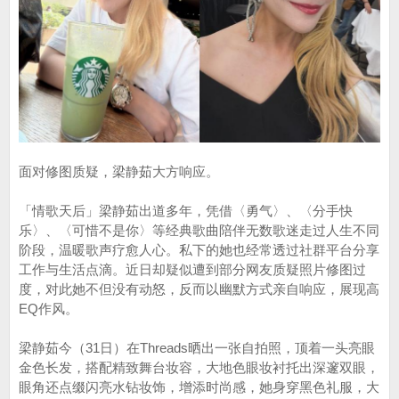
面对修图质疑，梁静茹大方响应。
「情歌天后」梁静茹出道多年，凭借〈勇气〉、〈分手快
乐〉、〈可惜不是你〉等经典歌曲陪伴无数歌迷走过人生不同
阶段，温暖歌声疗愈人心。私下的她也经常透过社群平台分享
工作与生活点滴。近日却疑似遭到部分网友质疑照片修图过
度，对此她不但没有动怒，反而以幽默方式亲自响应，展现高
EQ作风。
梁静茹今（31日）在Threads晒出一张自拍照，顶着一头亮眼
金色长发，搭配精致舞台妆容，大地色眼妆衬托出深邃双眼，
眼角还点缀闪亮水钻妆饰，增添时尚感，她身穿黑色礼服，大