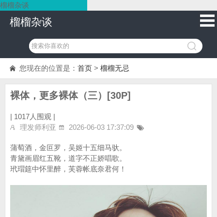
榴榴杂谈
榴榴杂谈
您现在的位置是：
首页
>
榴榴无忌
裸体，更多裸体（三）[30P]
|
1017人围观 |
理发师利亚
2026-06-03 17:37:09
蒲萄酒，金叵罗，吴姬十五细马驮。
青黛画眉红五靴，道字不正娇唱歌。
玳瑁筵中怀里醉，芙蓉帐底奈君何！