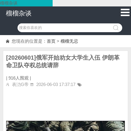
榴榴杂谈
榴榴杂谈
您现在的位置是：
首页
>
榴榴无忌
[20260601]俄军开始劝女大学生入伍 伊朗革
命卫队夺权总统请辞
|
916人围观 |
表氻G帝
2026-06-03 17:37:17