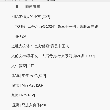
随便看看
回忆老情人的小穴 [20P]
［TG搬运工@八两金1024］第三十一刊，露脸反差婊
［4P+2V］
戚继光抗倭：七成“倭寇”竟是中国人
人前女神/乖乖女，人后母狗/欲女系列-第30期[100P]
人生赢家[11P]
[写真] 年年-夜色[30P]
[欧美] Mila Azul[20P]
禁闻TV⑦[16P]
[亚洲] 只进入身体[29P]