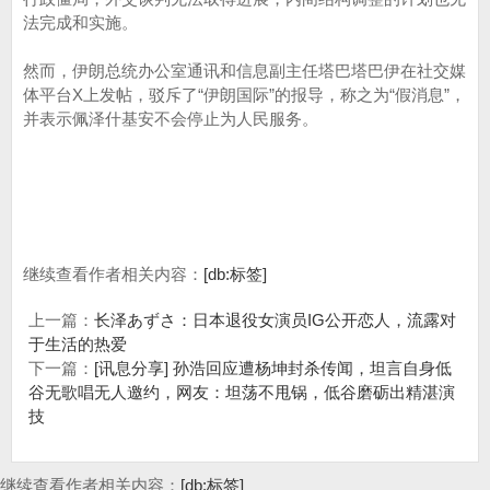
法完成和实施。
然而，伊朗总统办公室通讯和信息副主任塔巴塔巴伊在社交媒
体平台X上发帖，驳斥了“伊朗国际”的报导，称之为“假消息”，
并表示佩泽什基安不会停止为人民服务。
继续查看作者相关内容：
[db:标签]
上一篇：
长泽あずさ：日本退役女演员IG公开恋人，流露对
于生活的热爱
下一篇：
[讯息分享] 孙浩回应遭杨坤封杀传闻，坦言自身低
谷无歌唱无人邀约，网友：坦荡不甩锅，低谷磨砺出精湛演
技
继续查看作者相关内容：
[db:标签]