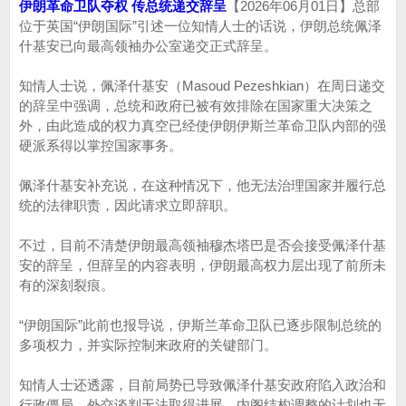
伊朗革命卫队夺权 传总统递交辞呈
【2026年06月01日】总部
位于英国“伊朗国际”引述一位知情人士的话说，伊朗总统佩泽
什基安已向最高领袖办公室递交正式辞呈。
知情人士说，佩泽什基安（Masoud Pezeshkian）在周日递交
的辞呈中强调，总统和政府已被有效排除在国家重大决策之
外，由此造成的权力真空已经使伊朗伊斯兰革命卫队内部的强
硬派系得以掌控国家事务。
佩泽什基安补充说，在这种情况下，他无法治理国家并履行总
统的法律职责，因此请求立即辞职。
不过，目前不清楚伊朗最高领袖穆杰塔巴是否会接受佩泽什基
安的辞呈，但辞呈的内容表明，伊朗最高权力层出现了前所未
有的深刻裂痕。
“伊朗国际”此前也报导说，伊斯兰革命卫队已逐步限制总统的
多项权力，并实际控制来政府的关键部门。
知情人士还透露，目前局势已导致佩泽什基安政府陷入政治和
行政僵局，外交谈判无法取得进展，内阁结构调整的计划也无