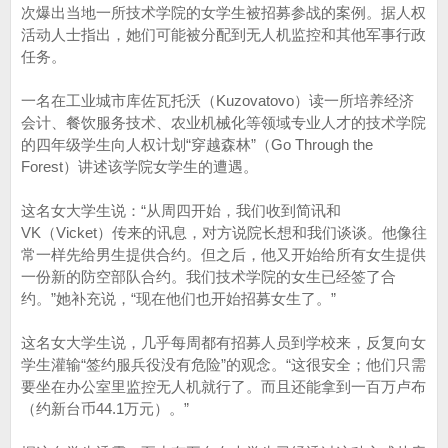
次爆出当地一所技术学院的女学生被招募参战的案例。据人权
活动人士指出，她们可能被分配到无人机监控和其他军事行政
任务。
一名在工业城市库佐瓦托沃（Kuzovatovo）读一所培养经济
会计、餐饮服务技术、农业机械化等领域专业人才的技术学院
的四年级学生向人权计划“穿越森林”（Go Through the
Forest）讲述该学院女学生的遭遇。
这名女大学生说：“从周四开始，我们收到简讯和
VK（Vicket）传来的讯息，对方说院长想和我们谈谈。他像往
常一样先给男生提供合约。但之后，他又开始给所有女生提供
一份新的防空部队合约。我们技术学院的女生已经签了合
约。”她补充说，“现在他们也开始招募女生了。”
这名女大学生说，几乎每周都有招募人员到学校来，反复向女
学生灌输“签约服兵役没有危险”的观念。“这很安全；他们只需
要坐在办公室里监控无人机就行了。而且还能拿到一百万卢布
（约新台币44.1万元）。”