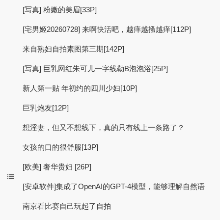
[写真] 粉嫩的美眉[33P]
[宅男姬20260728] 来啊快活吧，越痒越搔越痒[112P]
来自熟妇自拍素图第三期[142P]
[写真] 巨乳网红朱可儿一字线勒B泡泡浴[25P]
新人第一贴 年初约的四川少妇[10P]
巨乳炮友[12P]
想淫妻，但又不想线下，真的只有线上一条路了？
女孩的口的很舒服[13P]
[欧美] 奢华贵妇 [26P]
[安卓软件]集成了OpenAI的GPT-4模型，能够理解自然语
南京看比赛自己玩起了自拍