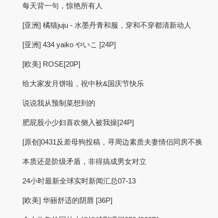
每天背一句，惊艳所有人
[亚洲] 橘猫juju - 水墨丹青和服，穿和不穿都清新动人
[亚洲] 434 yaiko やいこ [24P]
[欧美] ROSE[20P]
给大家发月饼啦，祝中秋&国庆节快乐
说说我从预制菜想到的
肥屁股小少妇喜欢侧入被我操[24P]
[原创]0431反差母狗投稿，寻周边素质夫妻情侣同房不换
本质还是阶级矛盾，非得搞成男女对立
24小时最新全球实时新闻汇总07-13
[欧美] 华丽舒适的阴唇 [36P]