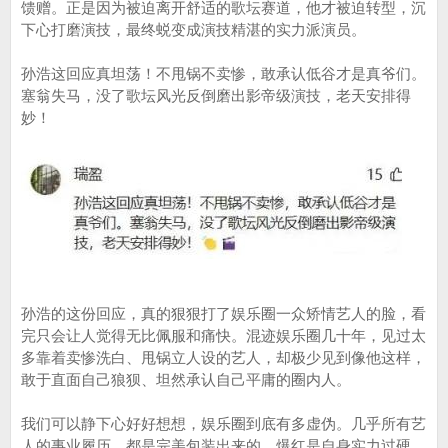
馈赠。正是因为被迫离开舒适的歌坛赛道，他才被迫转型，沉
下心打磨演技，最终蜕变成演技精湛的实力派演员。
孙浩这回应真坦荡！不甩锅不卖惨，敢承认低谷才是真爷们。
塞翁失马，没了歌坛风光反倒磨出影帝级演技，老天安排得
妙！
孙浩的这份回应，真的狠狠打了娱乐圈一众矫情艺人的脸，看
完只会让人觉得无比佩服和痛快。混迹娱乐圈几十年，见过太
多靠着卖惨洗白、甩锅立人设的艺人，却极少见到像他这样，
敢于直面自己狼狈、坦然承认自己平庸的圈内人。
我们可以静下心好好想想，娱乐圈到底有多虚伪。几乎所有艺
人的事业履历，都是完美包装出来的。爆红是自身实力过硬，