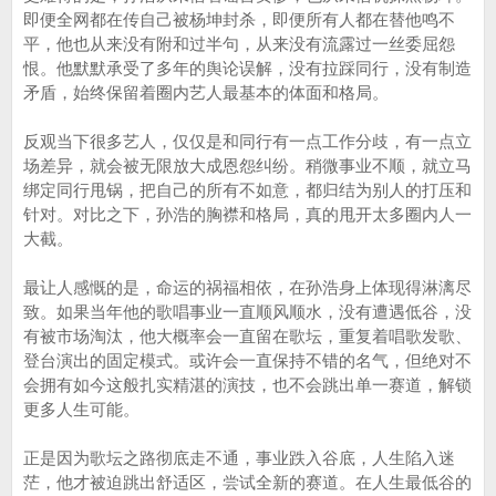
即便全网都在传自己被杨坤封杀，即便所有人都在替他鸣不
平，他也从来没有附和过半句，从来没有流露过一丝委屈怨
恨。他默默承受了多年的舆论误解，没有拉踩同行，没有制造
矛盾，始终保留着圈内艺人最基本的体面和格局。
反观当下很多艺人，仅仅是和同行有一点工作分歧，有一点立
场差异，就会被无限放大成恩怨纠纷。稍微事业不顺，就立马
绑定同行甩锅，把自己的所有不如意，都归结为别人的打压和
针对。对比之下，孙浩的胸襟和格局，真的甩开太多圈内人一
大截。
最让人感慨的是，命运的祸福相依，在孙浩身上体现得淋漓尽
致。如果当年他的歌唱事业一直顺风顺水，没有遭遇低谷，没
有被市场淘汰，他大概率会一直留在歌坛，重复着唱歌发歌、
登台演出的固定模式。或许会一直保持不错的名气，但绝对不
会拥有如今这般扎实精湛的演技，也不会跳出单一赛道，解锁
更多人生可能。
正是因为歌坛之路彻底走不通，事业跌入谷底，人生陷入迷
茫，他才被迫跳出舒适区，尝试全新的赛道。在人生最低谷的