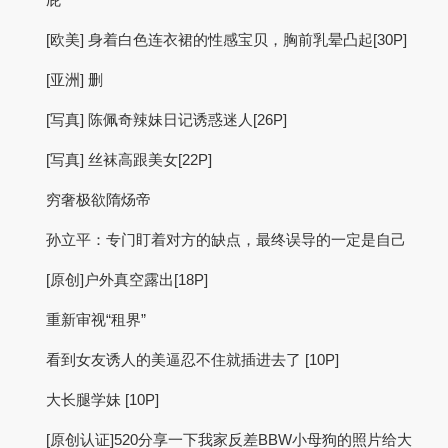
[欧美] 身着白色连衣裙的性感宝贝，胸前乳晕凸起[30P]
[亚洲] 删
[写真] 陈佩奇辣妹日记诱惑迷人[26P]
[写真] 丝袜高跟美女[22P]
穷奢极欲隋炀帝
孙立平：专门盯着对方的缺点，最终误导的一定是自己
[原创]户外真空露出[18P]
重新审视“租界”
看到女友诱人的美逼忍不住就插进去了 [10P]
大长腿学妹 [10P]
[原创认证]520分享一下我家反差BBW小母狗的照片给大