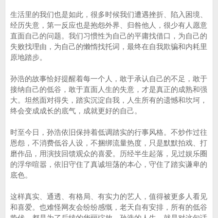
生活里的我们也是如此，很多时候我们遭遇挫折、陷入困境、
经历失意，第一反应也是抱怨外界、归咎他人，很少有人愿意
直面自己的问题。我们习惯性为自己的平庸找借口，为自己的
失败找理由，为自己的懒惰找托词，最终在自我欺骗和内耗里
原地踏步。
孙浩的故事恰好提醒着每一个人，敢于承认自己的不足，敢于
接纳自己的低谷，敢于直面人生的失意，才是真正的成熟和强
大。坦然面对得失，踏实沉淀自我，人生所有的遗憾和坎坷，
终会变成成长的底气，成就更好的自己。
时至今日，孙浩依旧保持着低调踏实的行事风格。不炒作过往
恩怨，不消费低谷人设，不捆绑流量热度，只是默默拍戏、打
磨作品，用演技回馈观众的喜爱。历经半生起落，见过娱乐圈
的浮华喧嚣，依旧守住了真诚坦荡的本心，守住了踏实谦卑的
底色。
这样真实、通透、有格局、有实力的艺人，值得被更多人看见
和喜爱。也难怪网友会纷纷感慨，老天自有安排，所有的低谷
蛰伏，都是为了后续的华丽绽放。孙浩的人生，就是对这句话