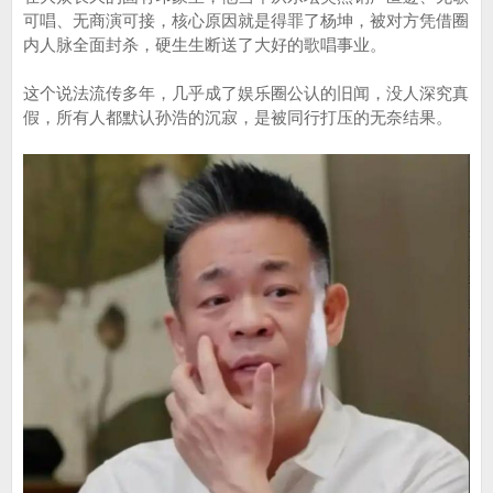
可唱、无商演可接，核心原因就是得罪了杨坤，被对方凭借圈
内人脉全面封杀，硬生生断送了大好的歌唱事业。
这个说法流传多年，几乎成了娱乐圈公认的旧闻，没人深究真
假，所有人都默认孙浩的沉寂，是被同行打压的无奈结果。