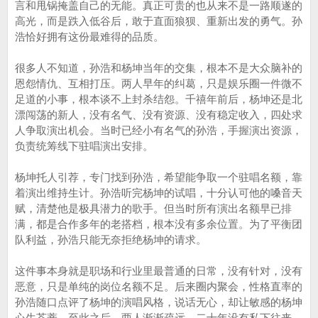
言和甩锅掩盖自己的无能。真正可贵的也从来不是一路顺遂的
高光，而是跌入低谷后，敢于直面狼狈、重新出发的勇气。孙
浩恰好拥有这份最难得的品质。
很多人不知道，孙浩和杨坤当年的交集，根本不是大众脑补的
恩怨情仇、互相打压。两人早年的纠葛，只是娱乐圈一件微不
足道的小事，根本谈不上封杀结怨。千禧年前后，杨坤还是北
漂闯荡的新人，没有名气、没有资源、没有稳定收入，四处求
人争取演出机会。当时已经小有名气的孙浩，手握演出资源，
负责统筹线下驻唱演出安排。
杨坤托人引荐，专门找到孙浩，希望能争取一个驻唱名额，靠
着演出维持生计。孙浩听完杨坤的试唱，十分认可他的嗓音天
赋，清楚他是极具潜力的歌手。但当时所有演出名额早已排
满，都是合作多年的老搭档，根本没有多余位置。为了平衡团
队利益，孙浩只能无奈拒绝杨坤的请求。
这件事本身就是职场和行业里最普通的日常，没有针对，没有
恶意，只是单纯的岗位名额不足。后来圈内聚会，性格直率的
孙浩随口点评了杨坤的演唱风格，说话无心，却让敏感的杨坤
心生芥蒂。至此之后，两人渐渐疏远，二十年没有私下往来，