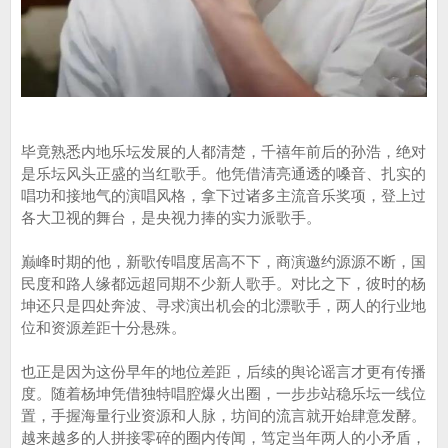
毕竟熟悉内地乐坛发展的人都清楚，千禧年前后的孙浩，绝对
是乐坛风头正盛的当红歌手。他凭借清亮通透的嗓音、扎实的
唱功和接地气的演唱风格，拿下过诸多主流音乐奖项，登上过
各大卫视的舞台，是央视力捧的实力派歌手。
巅峰时期的他，新歌传唱度居高不下，商演邀约源源不断，国
民度和路人缘都远超同期不少新人歌手。对比之下，彼时的杨
坤还只是四处奔波、寻求演出机会的北漂歌手，两人的行业地
位和资源差距十分悬殊。
也正是因为这份早年的地位差距，后续的舆论谣言才更有传播
度。随着杨坤凭借独特唱腔爆火出圈，一步步站稳乐坛一线位
置，手握海量行业资源和人脉，坊间的流言就开始肆意发酵。
越来越多的人拼接零碎的圈内传闻，笃定当年两人的小矛盾，