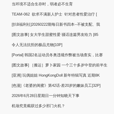
当环境不适合生存时，弱者必不生育
TEAM-062 欲求不满新人护士 针对患者性爱治疗 [
[扒B福利社]20260222期每日新书四本--不被支配、我
[图文故事] 女大学生甜蜜性爱 骚话连篇男友给力 [85
令人无法抗拒的极品尤物[10P]
[Portal] 韩国2名运动员冬奥违规作弊被当场查实，比赛
[图文故事] ［搬运］萝卜家园 一个三十多岁中登的前半生
[亚洲] 玩偶姐姐 HongKongDoll 新年特辑写真 近期8K
[色漫]《老婆的闺蜜》第42话-差20岁的嫩妹员工[32P]
2026年6月28日星期日一分钟知晓天下事
机场究竟截获过多少邪门火机？