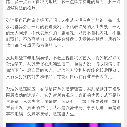
路。多一点直面自我的坦诚，多一点脚踏实地的努力，多一点
坦然豁达的格局。
孙浩用自己的亲身经历证明，人生从来没有白走的路，每一步
坎坷都算数。一时的赛道失利，不代表终身的人生失败。一时
的无人问津，不代表永久的平庸落魄。只要不自我内耗、不推
卸责任、不放弃努力，低谷终会翻盘，失意终会翻盘，所有的
坎坷都会变成照亮前路的光芒。
反观那些常年甩锅卖惨、不敢正视自我的艺人，真的该好好向
孙浩学习。与其费尽心思编造借口、包装人设、博取同情，不
如沉下心打磨自己的实力。虚假的人设和热度终究转瞬即逝，
只有实打实的能力和作品，才能让自己在行业里长久立足。
孙浩的坦荡回应，看似是简单的澄清谣言，实则是撕开了娱乐
圈最虚伪的遮羞布。它告诉所有观众，真正的优秀，从不是从
未犯错、从未失意，而是敢于承认不足、敢于接纳过往、敢于
重新出发。真正的爷们，从不是强势张扬、事事顺遂，而是遇
事不甩锅、失意不卖惨、坦荡渡人生。