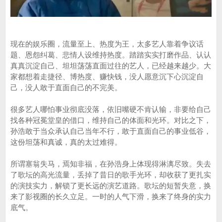
现在的娱乐圈，流量至上、热度为王，太多艺人靠着争议话
题、恩怨纠葛、悲情人设维持热度。踏踏实实打磨作品、认认
真真沉淀自己、坦坦荡荡直面过往的艺人，已经越来越少。大
家都想着走捷径、博热度、赚快钱，没人愿意沉下心沉淀自
己，没人敢于直面自己的不完美。
很多艺人哪怕事业彻底没落，依旧嘴硬不肯认输，非要给自己
找各种冠冕堂皇的借口，维持自己的体面和光环。对比之下，
孙浩敢于当众承认自己当年不行，敢于直面自己的事业低谷，
这份坦荡和真诚，真的太过难得。
所谓塞翁失马，焉知非福，在孙浩身上体现得淋漓尽致。失去
了歌坛的高光流量，丢掉了昔日的歌手光环，却收获了更扎实
的演技实力，解锁了更长远的演艺道路。歌坛的短暂失意，换
来了影视圈的长久立足。一时的人气下滑，换来了终身的实力
底气。