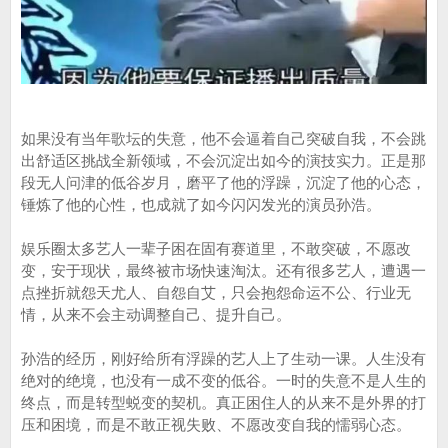
如果没有当年歌坛的失意，他不会逼着自己突破自我，不会跳
出舒适区挑战全新领域，不会沉淀出如今的演技实力。正是那
段无人问津的低谷岁月，磨平了他的浮躁，沉淀了他的心态，
锤炼了他的心性，也成就了如今闪闪发光的演员孙浩。
娱乐圈太多艺人一辈子困在固有赛道里，不敢突破，不愿改
变，安于现状，最终被市场快速淘汰。还有很多艺人，遭遇一
点挫折就怨天尤人、自怨自艾，只会抱怨命运不公、行业无
情，从来不会主动调整自己、提升自己。
孙浩的经历，刚好给所有浮躁的艺人上了生动一课。人生没有
绝对的绝境，也没有一成不变的低谷。一时的失意不是人生的
终点，而是转型蜕变的契机。真正困住人的从来不是外界的打
压和困境，而是不敢正视失败、不愿改变自我的懦弱心态。