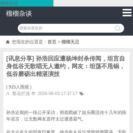
榴榴杂谈
榴榴杂谈
您现在的位置是：
首页
>
榴榴无忌
[讯息分享] 孙浩回应遭杨坤封杀传闻，坦言自
身低谷无歌唱无人邀约，网友：坦荡不甩锅，
低谷磨砺出精湛演技
|
915人围观 |
繁花烂漫
2026-06-03 17:37:17
孙浩近期的一段公开采访，彻底戳破了娱乐圈流传十几年的陈
年谣言，让无数网友直呼太过通透霸气。
在大众长久的固有印象里，他当年从乐坛突然销声匿迹、无歌