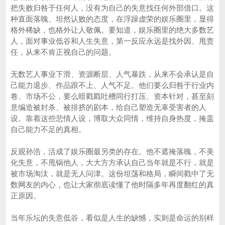
把失败归咎于任何人，没有为自己的失意找任何外部借口。这
种直面落魄、坦然认败的态度，在浮躁虚荣的娱乐圈里，显得
格外稀缺，也格外让人敬佩。要知道，娱乐圈里的绝大多数艺
人，面对事业低谷和人生失意，第一反应永远是找外因、甩责
任，从来不肯正视自己的问题。
无数艺人事业下滑、资源断层、人气暴跌，从来不会承认是自
己能力退步、作品跟不上、人气不足。他们要么归咎于行业内
卷、市场不公，要么暗戳戳吐槽同行打压、资本针对，甚至刻
意编造被封杀、被排挤的剧本，给自己塑造无辜受害者的人
设。靠着这些悲情人设，博取大众同情，维持自身热度，掩盖
自己能力不足的真相。
反观孙浩，活成了娱乐圈最另类的存在。他不遮掩落魄，不美
化失意，不甩锅他人，大大方方承认自己当年就是不行，就是
被市场淘汰，就是无人问津。这份坦荡和格局，瞬间戳中了无
数网友的内心，也让大家彻底读懂了他时隔多年再度翻红的真
正原因。
当年乐坛的失意低谷，看似是人生的缺憾，实则是命运的别样