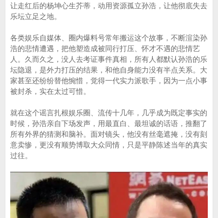
让走红后的杨坤心生芥蒂，动用资源孤立孙浩，让他彻底失去
乐坛立足之地。
各类娱乐自媒体、圈内爆料号常年搬运这个故事，不断渲染孙
浩的悲情遭遇，把他塑造成被同行打压、怀才不遇的悲情艺
人。久而久之，没人去考证事件真相，所有人都默认孙浩的乐
坛隐退，是外力打压的结果，和他自身能力没有半点关系。大
家甚至还纷纷替他惋惜，觉得一代实力派歌手，因为一点小事
被封杀，实在太过可惜。
就在这个谣言扎根娱乐圈、流传十几年，几乎成为既定事实的
时候，孙浩亲自下场发声，用最直白、最坦诚的话语，推翻了
所有外界的猜测和脑补。面对镜头，他没有丝毫遮掩，没有刻
意卖惨，更没有顺势博取大众同情，只是平静陈述当年的真实
过往。