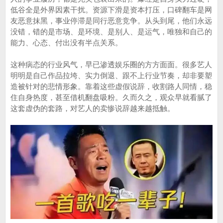
低谷全是外界因素干扰。资源下滑是资本打压，口碑翻车是网
友恶意抹黑，事业停滞是同行恶意竞争。从头到尾，他们永远
没错，错的是市场、是环境、是别人、是运气，唯独和自己的
能力、心态、付出没有半点关系。
这种病态的行业风气，早已渗透娱乐圈的方方面面。很多艺人
明明是自己作品拉垮、实力倒退、跟不上行业节奏，却非要塑
造被针对的悲情形象。靠着这些虚假说辞，收割路人同情，稳
住自身热度，甚至借机翻盘吸粉。久而久之，观众早就看腻了
这套虚伪的套路，对艺人的卖惨说辞越来越抵触。