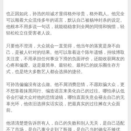
也正因如此，孙浩的坦诚才显得格外珍贵，格外戳人。他完全
可以顺着大众流传多年的谣言，默认自己被杨坤封杀的设定。
他根本不用多说一句话，就能稳稳拿到全网的同情和惋惜，轻
轻松松立住受害者人设。
只要他不澄清，大众就会一直觉得，他当年的落寞是身不由
己，是被人针对的结果。他可以靠着这个陈年遗憾，持续博取
关注度，不用承担任何事业下滑的负面评价，还能收获网友的
心疼和偏爱。这是最简单、最轻松、最利己的娱乐圈生存方
式，也是绝大多数艺人都会选择的捷径。
可孙浩偏偏没有这么做。他不屑消费悲情，不愿欺骗大众，更
不想靠着抹黑同行、编造谣言来美化自己的过往。哪怕承认低
谷会打破大众对他的悲情滤镜，哪怕直面失意会褪去自己的无
辜光环，他依旧选择实话实说，把最真实的过往摊在大众面
前。
他清清楚楚告诉所有人，自己的失败和别人无关，是自己适配
不了市场，是自己事业走到了瓶颈，是自己当时确实不够优