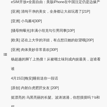
eSIM开放≠全面自由：美版iPhone在中国注定仍是边缘产
[亚洲] 清纯干净的美女，全身都让大叔玩透了[21P]
[亚洲] 小鸟酱4[30P]
[骚母狗曝光]丰满小坦克勾引男同事[10P]
[欧美] 还在上大学的洋妞，有点想日她的欲望哦[20P]
[亚洲] 肉体美妙非常喜欢[30P]
杨超越的脚丫上热搜！从被嘲土味到成内娱最美，这谁看
谁
4月15日[晚安]睡前送你一段话
[原创] 内射白虎肥屄女友 [20P]
挺漂亮的 乌黑亮丽的长髮。波涛汹涌，你想摸摸吗？b和
屁