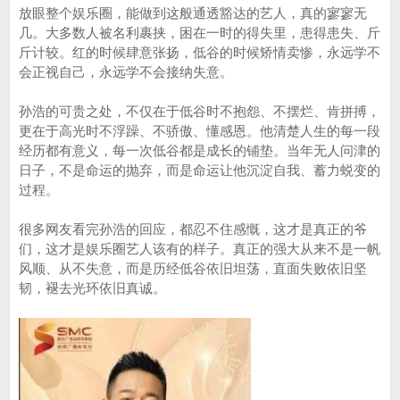
放眼整个娱乐圈，能做到这般通透豁达的艺人，真的寥寥无
几。大多数人被名利裹挟，困在一时的得失里，患得患失、斤
斤计较。红的时候肆意张扬，低谷的时候矫情卖惨，永远学不
会正视自己，永远学不会接纳失意。
孙浩的可贵之处，不仅在于低谷时不抱怨、不摆烂、肯拼搏，
更在于高光时不浮躁、不骄傲、懂感恩。他清楚人生的每一段
经历都有意义，每一次低谷都是成长的铺垫。当年无人问津的
日子，不是命运的抛弃，而是命运让他沉淀自我、蓄力蜕变的
过程。
很多网友看完孙浩的回应，都忍不住感慨，这才是真正的爷
们，这才是娱乐圈艺人该有的样子。真正的强大从来不是一帆
风顺、从不失意，而是历经低谷依旧坦荡，直面失败依旧坚
韧，褪去光环依旧真诚。