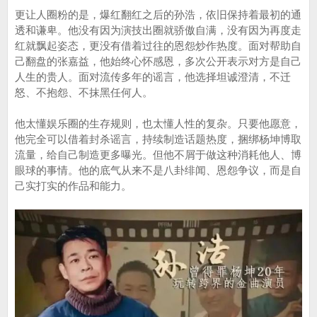
更让人圈粉的是，爆红翻红之后的孙浩，依旧保持着最初的通
透和谦卑。他没有因为演技出圈就骄傲自满，没有因为再度走
红就飘起姿态，更没有借着过往的恩怨炒作热度。面对帮助自
己翻盘的张嘉益，他始终心怀感恩，多次公开表示对方是自己
人生的贵人。面对流传多年的谣言，他选择坦诚澄清，不迁
怒、不抱怨、不抹黑任何人。
他太懂娱乐圈的生存规则，也太懂人性的复杂。只要他愿意，
他完全可以借着封杀谣言，持续制造话题热度，捆绑杨坤博取
流量，给自己制造更多曝光。但他不屑于做这种消耗他人、博
眼球的事情。他的底气从来不是八卦绯闻、恩怨争议，而是自
己实打实的作品和能力。