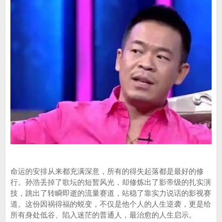
命运的安排从来都充满深意，所有的得失起落都是最好的修
行。孙浩丢掉了歌坛的短暂风光，却修炼出了影帝级的扎实演
技，跳出了转瞬即逝的流量赛道，站稳了靠实力说话的影视赛
道。这份因祸得福的蜕变，不仅是他个人的人生逆袭，更是给
所有身处低谷、陷入迷茫的普通人，最治愈的人生启示。