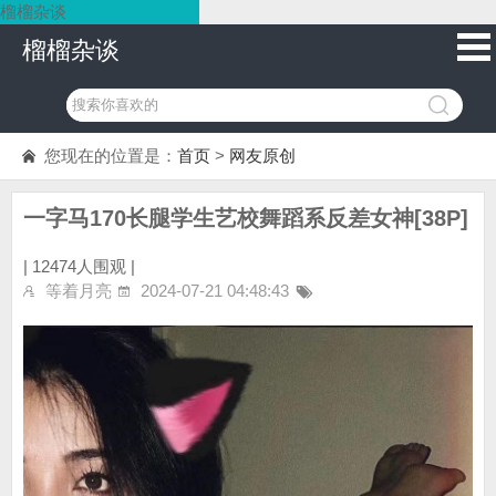
榴榴杂谈
榴榴杂谈
您现在的位置是：
首页
>
网友原创
一字马170长腿学生艺校舞蹈系反差女神[38P]
|
12474人围观 |
等着月亮
2024-07-21 04:48:43